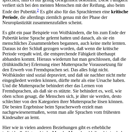
verliert sich bei den meisten Menschen mit der Reifung, also beim
2
Ende der Pubertät.
Es gibt also für das Sprachlernen eine
kritische
Periode
, die allerdings ziemlich genau mit der Phase der
Neuroplastizität zusammenzufallen scheint.
Es gibt ein paar Beispiele von Wolfskindern, die bis zum Ende der
Pubertät keine Sprache gelernt hatten und danach, als sie ein
menschliches Zusammenleben begannen, auch keine mehr lernten.
Daraus ist der Schluß gezogen worden, daß wenn die kritische
Periode verpaßt wird, die entsprechende Fähigkeit überhaupt
abhanden kommt. Hieraus wiederum hat man geschlossen, daß die
(frühkindliche) Erlernung einer Muttersprache Voraussetzung für
den Erwerb von Fremdsprachen sei. Das alles folgt nicht.
Wolfskinder sind sozial depraviert, und daß sie nachher nicht mehr
eingegliedert werden können, dürfte mehr als eine Ursache haben.
Und die Muttersprache behindert eher das Lernen von
Fremdsprachen, als daß sie es stützte. Sie behindert es, weil, wie
oben schon gesagt, die Menschen sich, je älter sie werden, desto
schlechter von den Kategorien ihrer Muttersprache lösen können.
Die besten Ergebnisse beim Spracherwerb erzielt man
nachgewiesenermaßen, wenn man alle Sprachen vom frühesten
Kindesalter an lernt.
Hier wie in vielen anderen Beziehungen gibt es erhebliche