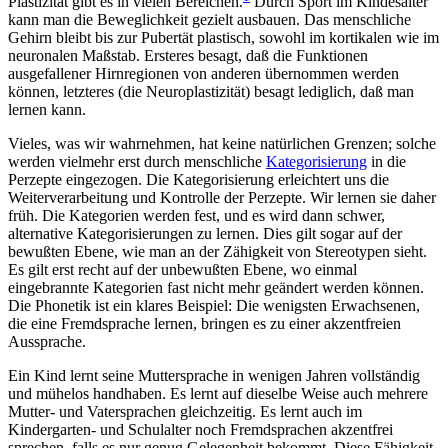
Plastizität gibt es in vielen Bereichen.
Durch Sport im Kindesalter
kann man die Beweglichkeit gezielt ausbauen. Das menschliche
Gehirn bleibt bis zur Pubertät plastisch, sowohl im kortikalen wie im
neuronalen Maßstab. Ersteres besagt, daß die Funktionen
ausgefallener Hirnregionen von anderen übernommen werden
können, letzteres (die Neuroplastizität) besagt lediglich, daß man
lernen kann.
Vieles, was wir wahrnehmen, hat keine natürlichen Grenzen; solche
werden vielmehr erst durch menschliche
Kategorisierung
in die
Perzepte eingezogen. Die Kategorisierung erleichtert uns die
Weiterverarbeitung und Kontrolle der Perzepte. Wir lernen sie daher
früh. Die Kategorien werden fest, und es wird dann schwer,
alternative Kategorisierungen zu lernen. Dies gilt sogar auf der
bewußten Ebene, wie man an der Zähigkeit von Stereotypen sieht.
Es gilt erst recht auf der unbewußten Ebene, wo einmal
eingebrannte Kategorien fast nicht mehr geändert werden können.
Die Phonetik ist ein klares Beispiel: Die wenigsten Erwachsenen,
die eine Fremdsprache lernen, bringen es zu einer akzentfreien
Aussprache.
Ein Kind lernt seine Muttersprache in wenigen Jahren vollständig
und mühelos handhaben. Es lernt auf dieselbe Weise auch mehrere
Mutter- und Vatersprachen gleichzeitig. Es lernt auch im
Kindergarten- und Schulalter noch Fremdsprachen akzentfrei
sprechen, falls es nur genug Gelegenheit bekommt. Diese Fähigkeit