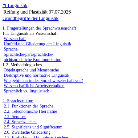
↰
Linguistik
Reifung und Plastizität
07.07.2026
Grundbegriffe der Linguistik
1. Fragestellungen der Sprachwissenschaft
1.1. Linguistik als Wissenschaft
Wissenschaft
Umfeld und Gliederung der Linguistik
Sprache
Sprachliche/parasprachliche/
nichtsprachliche Kommunikation
1.2. Methodologisches
Objektsprache und Metasprache
Deskriptive und normative Linguistik
Wie geht man in der Sprachwissenschaft vor?
Wissenschaftliche Arbeitstechniken
Sprachlich vs. linguistisch
2. Sprachstruktur
2.1. Funktionen der Sprache
2.2. Teleonomische Hierarchie
2.3. Semiose
2.4. Sprachzeichen
2.5. Significans und Significatum
2.6. Zweifache Gliederung
2.7. Einfache und komplexe Zeichen