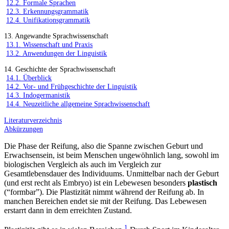
12.2. Formale Sprachen
12.3. Erkennungsgrammatik
12.4. Unifikationsgrammatik
13. Angewandte Sprachwissenschaft
13.1. Wissenschaft und Praxis
13.2. Anwendungen der Linguistik
14. Geschichte der Sprachwissenschaft
14.1. Überblick
14.2. Vor- und Frühgeschichte der Linguistik
14.3. Indogermanistik
14.4. Neuzeitliche allgemeine Sprachwissenschaft
Literaturverzeichnis
Abkürzungen
Die Phase der Reifung, also die Spanne zwischen Geburt und
Erwachsensein, ist beim Menschen ungewöhnlich lang, sowohl im
biologischen Vergleich als auch im Vergleich zur
Gesamtlebensdauer des Individuums. Unmittelbar nach der Geburt
(und erst recht als Embryo) ist ein Lebewesen besonders
plastisch
(“formbar”). Die Plastizität nimmt während der Reifung ab. In
manchen Bereichen endet sie mit der Reifung. Das Lebewesen
erstarrt dann in dem erreichten Zustand.
1