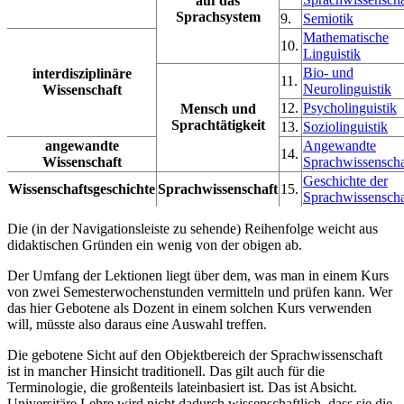
auf das
Sprachsystem
9.
Semiotik
Mathematische
10.
Linguistik
Bio- und
interdisziplinäre
11.
Neurolinguistik
Wissenschaft
12.
Psycholinguistik
Mensch und
Sprachtätigkeit
13.
Soziolinguistik
angewandte
Angewandte
14.
Wissenschaft
Sprachwissenscha
Geschichte der
Wissenschaftsgeschichte
Sprachwissenschaft
15.
Sprachwissenscha
Die (in der Navigationsleiste zu sehende) Reihenfolge weicht aus
didaktischen Gründen ein wenig von der obigen ab.
Der Umfang der Lektionen liegt über dem, was man in einem Kurs
von zwei Semesterwochenstunden vermitteln und prüfen kann. Wer
das hier Gebotene als Dozent in einem solchen Kurs verwenden
will, müsste also daraus eine Auswahl treffen.
Die gebotene Sicht auf den Objektbereich der Sprachwissenschaft
ist in mancher Hinsicht traditionell. Das gilt auch für die
Terminologie, die großenteils lateinbasiert ist. Das ist Absicht.
Universitäre Lehre wird nicht dadurch wissenschaftlich, dass sie die