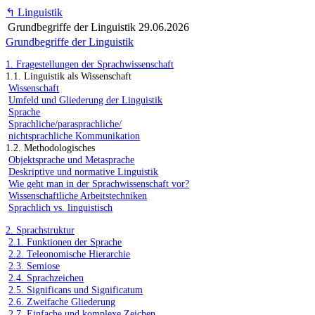
↰
Linguistik
Grundbegriffe der Linguistik
29.06.2026
Grundbegriffe der Linguistik
1. Fragestellungen der Sprachwissenschaft
1.1. Linguistik als Wissenschaft
Wissenschaft
Umfeld und Gliederung der Linguistik
Sprache
Sprachliche/parasprachliche/
nichtsprachliche Kommunikation
1.2. Methodologisches
Objektsprache und Metasprache
Deskriptive und normative Linguistik
Wie geht man in der Sprachwissenschaft vor?
Wissenschaftliche Arbeitstechniken
Sprachlich vs. linguistisch
2. Sprachstruktur
2.1. Funktionen der Sprache
2.2. Teleonomische Hierarchie
2.3. Semiose
2.4. Sprachzeichen
2.5. Significans und Significatum
2.6. Zweifache Gliederung
2.7. Einfache und komplexe Zeichen