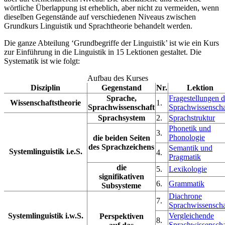
wörtliche Überlappung ist erheblich, aber nicht zu vermeiden, wenn
dieselben Gegenstände auf verschiedenen Niveaus zwischen
Grundkurs Linguistik und Sprachtheorie behandelt werden.
Die ganze Abteilung ‘Grundbegriffe der Linguistik’ ist wie ein Kurs
zur Einführung in die Linguistik in 15 Lektionen gestaltet. Die
Systematik ist wie folgt:
Aufbau des Kurses
Disziplin
Gegenstand
Nr.
Lektion
Sprache,
Fragestellungen d
Wissenschaftstheorie
1.
Sprachwissenschaft
Sprachwissenscha
Sprachsystem
2.
Sprachstruktur
Phonetik und
3.
Phonologie
die beiden Seiten
des Sprachzeichens
Semantik und
Systemlinguistik i.e.S.
4.
Pragmatik
die
5.
Lexikologie
signifikativen
6.
Grammatik
Subsysteme
Diachrone
7.
Sprachwissenscha
Systemlinguistik i.w.S.
Vergleichende
Perspektiven
8.
Sprachwissenscha