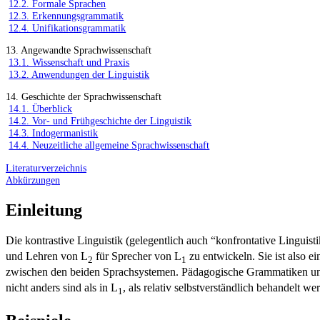
12.2. Formale Sprachen
12.3. Erkennungsgrammatik
12.4. Unifikationsgrammatik
13. Angewandte Sprachwissenschaft
13.1. Wissenschaft und Praxis
13.2. Anwendungen der Linguistik
14. Geschichte der Sprachwissenschaft
14.1. Überblick
14.2. Vor- und Frühgeschichte der Linguistik
14.3. Indogermanistik
14.4. Neuzeitliche allgemeine Sprachwissenschaft
Literaturverzeichnis
Abkürzungen
Einleitung
Die kontrastive Linguistik (gelegentlich auch “konfrontative Linguis
und Lehren von L
für Sprecher von L
zu entwickeln. Sie ist also 
2
1
zwischen den beiden Sprachsystemen. Pädagogische Grammatiken und 
nicht anders sind als in L
, als relativ selbstverständlich behandelt
1