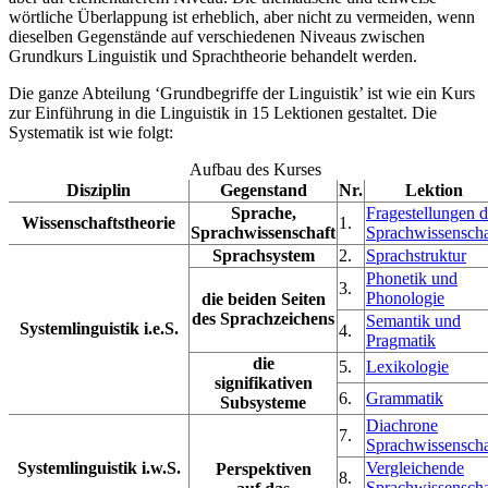
wörtliche Überlappung ist erheblich, aber nicht zu vermeiden, wenn
dieselben Gegenstände auf verschiedenen Niveaus zwischen
Grundkurs Linguistik und Sprachtheorie behandelt werden.
Die ganze Abteilung ‘Grundbegriffe der Linguistik’ ist wie ein Kurs
zur Einführung in die Linguistik in 15 Lektionen gestaltet. Die
Systematik ist wie folgt:
Aufbau des Kurses
Disziplin
Gegenstand
Nr.
Lektion
Sprache,
Fragestellungen d
Wissenschaftstheorie
1.
Sprachwissenschaft
Sprachwissenscha
Sprachsystem
2.
Sprachstruktur
Phonetik und
3.
Phonologie
die beiden Seiten
des Sprachzeichens
Semantik und
Systemlinguistik i.e.S.
4.
Pragmatik
die
5.
Lexikologie
signifikativen
6.
Grammatik
Subsysteme
Diachrone
7.
Sprachwissenscha
Systemlinguistik i.w.S.
Vergleichende
Perspektiven
8.
Sprachwissenscha