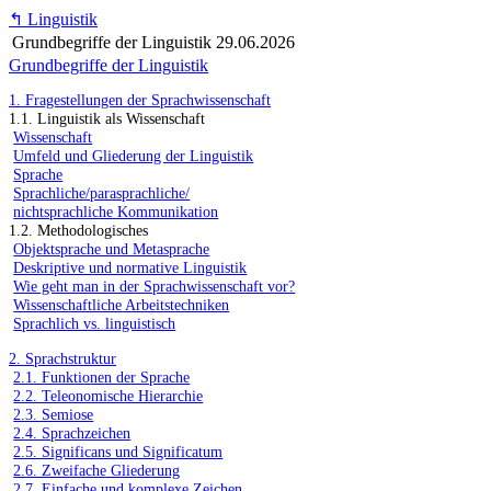
↰
Linguistik
Grundbegriffe der Linguistik
29.06.2026
Grundbegriffe der Linguistik
1. Fragestellungen der Sprachwissenschaft
1.1. Linguistik als Wissenschaft
Wissenschaft
Umfeld und Gliederung der Linguistik
Sprache
Sprachliche/parasprachliche/
nichtsprachliche Kommunikation
1.2. Methodologisches
Objektsprache und Metasprache
Deskriptive und normative Linguistik
Wie geht man in der Sprachwissenschaft vor?
Wissenschaftliche Arbeitstechniken
Sprachlich vs. linguistisch
2. Sprachstruktur
2.1. Funktionen der Sprache
2.2. Teleonomische Hierarchie
2.3. Semiose
2.4. Sprachzeichen
2.5. Significans und Significatum
2.6. Zweifache Gliederung
2.7. Einfache und komplexe Zeichen