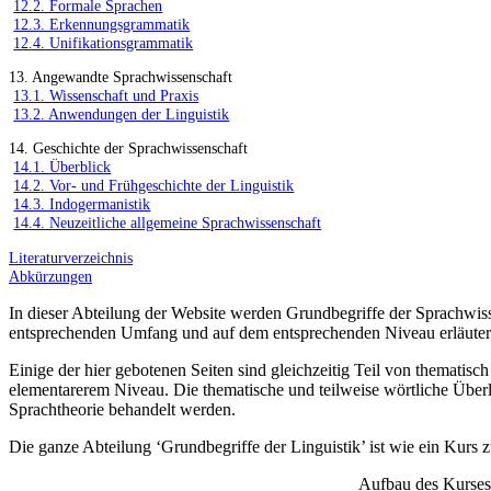
12.2. Formale Sprachen
12.3. Erkennungsgrammatik
12.4. Unifikationsgrammatik
13. Angewandte Sprachwissenschaft
13.1. Wissenschaft und Praxis
13.2. Anwendungen der Linguistik
14. Geschichte der Sprachwissenschaft
14.1. Überblick
14.2. Vor- und Frühgeschichte der Linguistik
14.3. Indogermanistik
14.4. Neuzeitliche allgemeine Sprachwissenschaft
Literaturverzeichnis
Abkürzungen
In dieser Abteilung der Website werden Grundbegriffe der Sprachwisse
entsprechenden Umfang und auf dem entsprechenden Niveau erläuter
Einige der hier gebotenen Seiten sind gleichzeitig Teil von thematis
elementarerem Niveau. Die thematische und teilweise wörtliche Über
Sprachtheorie behandelt werden.
Die ganze Abteilung ‘Grundbegriffe der Linguistik’ ist wie ein Kurs zu
Aufbau des Kurses