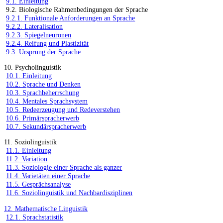
9.1. Einleitung
9.2. Biologische Rahmenbedingungen der Sprache
9.2.1. Funktionale Anforderungen an Sprache
9.2.2. Lateralisation
9.2.3. Spiegelneuronen
9.2.4. Reifung und Plastizität
9.3. Ursprung der Sprache
10. Psycholinguistik
10.1. Einleitung
10.2. Sprache und Denken
10.3. Sprachbeherrschung
10.4. Mentales Sprachsystem
10.5. Redeerzeugung und Redeverstehen
10.6. Primärspracherwerb
10.7. Sekundärspracherwerb
11. Soziolinguistik
11.1. Einleitung
11.2. Variation
11.3. Soziologie einer Sprache als ganzer
11.4. Varietäten einer Sprache
11.5. Gesprächsanalyse
11.6. Soziolinguistik und Nachbardisziplinen
12. Mathematische Linguistik
12.1. Sprachstatistik