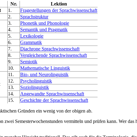
Nr.
Lektion
t
1.
Fragestellungen der Sprachwissenschaft
2.
Sprachstruktur
3.
Phonetik und Phonologie
4.
Semantik und Pragmatik
5.
Lexikologie
6.
Grammatik
7.
Diachrone Sprachwissenschaft
8.
Vergleichende Sprachwissenschaft
9.
Semiotik
10.
Mathematische Linguistik
11.
Bio- und Neurolinguistik
12.
Psycholinguistik
t
13.
Soziolinguistik
14.
Angewandte Sprachwissenschaft
15.
Geschichte der Sprachwissenschaft
daktischen Gründen ein wenig von der obigen ab.
n zwei Semesterwochenstunden vermitteln und prüfen kann. Wer das h