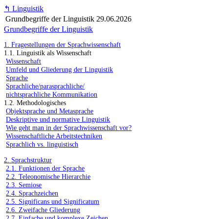
↰
Linguistik
Grundbegriffe der Linguistik
29.06.2026
Grundbegriffe der Linguistik
1. Fragestellungen der Sprachwissenschaft
1.1. Linguistik als Wissenschaft
Wissenschaft
Umfeld und Gliederung der Linguistik
Sprache
Sprachliche/parasprachliche/
nichtsprachliche Kommunikation
1.2. Methodologisches
Objektsprache und Metasprache
Deskriptive und normative Linguistik
Wie geht man in der Sprachwissenschaft vor?
Wissenschaftliche Arbeitstechniken
Sprachlich vs. linguistisch
2. Sprachstruktur
2.1. Funktionen der Sprache
2.2. Teleonomische Hierarchie
2.3. Semiose
2.4. Sprachzeichen
2.5. Significans und Significatum
2.6. Zweifache Gliederung
2.7. Einfache und komplexe Zeichen