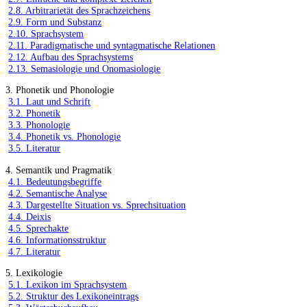
2.8. Arbitrarietät des Sprachzeichens
2.9. Form und Substanz
2.10. Sprachsystem
2.11. Paradigmatische und syntagmatische Relationen
2.12. Aufbau des Sprachsystems
2.13. Semasiologie und Onomasiologie
3. Phonetik und Phonologie
3.1. Laut und Schrift
3.2. Phonetik
3.3. Phonologie
3.4. Phonetik vs. Phonologie
3.5. Literatur
4. Semantik und Pragmatik
4.1. Bedeutungsbegriffe
4.2. Semantische Analyse
4.3. Dargestellte Situation vs. Sprechsituation
4.4. Deixis
4.5. Sprechakte
4.6. Informationsstruktur
4.7. Literatur
5. Lexikologie
5.1. Lexikon im Sprachsystem
5.2. Struktur des Lexikoneintrags