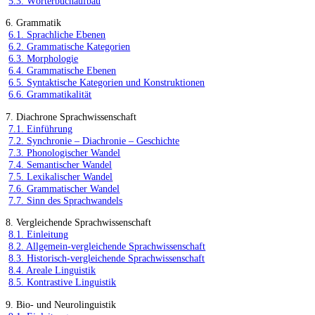
5.3. Wörterbuchaufbau
6. Grammatik
6.1. Sprachliche Ebenen
6.2. Grammatische Kategorien
6.3. Morphologie
6.4. Grammatische Ebenen
6.5. Syntaktische Kategorien und Konstruktionen
6.6. Grammatikalität
7. Diachrone Sprachwissenschaft
7.1. Einführung
7.2. Synchronie – Diachronie – Geschichte
7.3. Phonologischer Wandel
7.4. Semantischer Wandel
7.5. Lexikalischer Wandel
7.6. Grammatischer Wandel
7.7. Sinn des Sprachwandels
8. Vergleichende Sprachwissenschaft
8.1. Einleitung
8.2. Allgemein-vergleichende Sprachwissenschaft
8.3. Historisch-vergleichende Sprachwissenschaft
8.4. Areale Linguistik
8.5. Kontrastive Linguistik
9. Bio- und Neurolinguistik