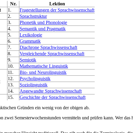
Nr.
Lektion
t
1.
Fragestellungen der Sprachwissenschaft
2.
Sprachstruktur
3.
Phonetik und Phonologie
4.
Semantik und Pragmatik
5.
Lexikologie
6.
Grammatik
7.
Diachrone Sprachwissenschaft
8.
Vergleichende Sprachwissenschaft
9.
Semiotik
10.
Mathematische Linguistik
11.
Bio- und Neurolinguistik
12.
Psycholinguistik
t
13.
Soziolinguistik
14.
Angewandte Sprachwissenschaft
15.
Geschichte der Sprachwissenschaft
daktischen Gründen ein wenig von der obigen ab.
n zwei Semesterwochenstunden vermitteln und prüfen kann. Wer das h