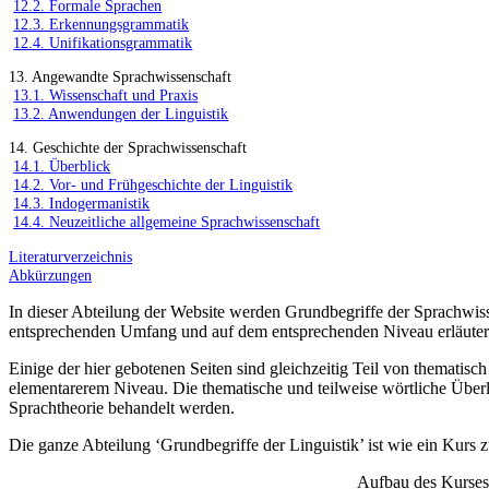
12.2. Formale Sprachen
12.3. Erkennungsgrammatik
12.4. Unifikationsgrammatik
13. Angewandte Sprachwissenschaft
13.1. Wissenschaft und Praxis
13.2. Anwendungen der Linguistik
14. Geschichte der Sprachwissenschaft
14.1. Überblick
14.2. Vor- und Frühgeschichte der Linguistik
14.3. Indogermanistik
14.4. Neuzeitliche allgemeine Sprachwissenschaft
Literaturverzeichnis
Abkürzungen
In dieser Abteilung der Website werden Grundbegriffe der Sprachwisse
entsprechenden Umfang und auf dem entsprechenden Niveau erläuter
Einige der hier gebotenen Seiten sind gleichzeitig Teil von thematis
elementarerem Niveau. Die thematische und teilweise wörtliche Über
Sprachtheorie behandelt werden.
Die ganze Abteilung ‘Grundbegriffe der Linguistik’ ist wie ein Kurs zu
Aufbau des Kurses