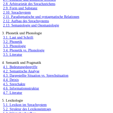
2.8. Arbitrarietät des Sprachzeichens
2.9. Form und Substanz
2.10. Sprachsystem
2.11. Paradigmatische und syntagmatische Relationen
2.12. Aufbau des Sprachsystems
2.13. Semasiologie und Onomasiologie
3. Phonetik und Phonologie
3.1. Laut und Schrift
3.2. Phonetik
3.3. Phonologie
3.4. Phonetik vs. Phonologie
3.5. Literatur
4. Semantik und Pragmatik
4.1. Bedeutungsbegriffe
4.2. Semantische Analyse
4.3. Dargestellte Situation vs. Sprechsituation
4.4. Deixis
4.5. Sprechakte
4.6. Informationsstruktur
4.7. Literatur
5. Lexikologie
5.1. Lexikon im Sprachsystem
5.2. Struktur des Lexikoneintrags