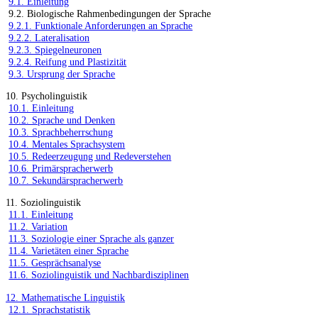
9.1. Einleitung
9.2. Biologische Rahmenbedingungen der Sprache
9.2.1. Funktionale Anforderungen an Sprache
9.2.2. Lateralisation
9.2.3. Spiegelneuronen
9.2.4. Reifung und Plastizität
9.3. Ursprung der Sprache
10. Psycholinguistik
10.1. Einleitung
10.2. Sprache und Denken
10.3. Sprachbeherrschung
10.4. Mentales Sprachsystem
10.5. Redeerzeugung und Redeverstehen
10.6. Primärspracherwerb
10.7. Sekundärspracherwerb
11. Soziolinguistik
11.1. Einleitung
11.2. Variation
11.3. Soziologie einer Sprache als ganzer
11.4. Varietäten einer Sprache
11.5. Gesprächsanalyse
11.6. Soziolinguistik und Nachbardisziplinen
12. Mathematische Linguistik
12.1. Sprachstatistik