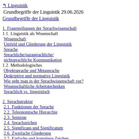
↰
Linguistik
Grundbegriffe der Linguistik
29.06.2026
Grundbegriffe der Linguistik
1. Fragestellungen der Sprachwissenschaft
1.1. Linguistik als Wissenschaft
Wissenschaft
Umfeld und Gliederung der Linguistik
Sprache
Sprachliche/parasprachliche/
nichtsprachliche Kommunikation
1.2. Methodologisches
Objektsprache und Metasprache
Deskriptive und normative Linguistik
Wie geht man in der Sprachwissenschaft vor?
Wissenschaftliche Arbeitstechniken
Sprachlich vs. linguistisch
2. Sprachstruktur
2.1. Funktionen der Sprache
2.2. Teleonomische Hierarchie
2.3. Semiose
2.4. Sprachzeichen
2.5. Significans und Significatum
2.6. Zweifache Gliederung
2.7. Einfache und komplexe Zeichen