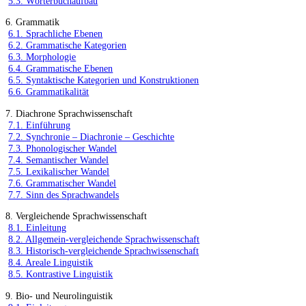
5.3. Wörterbuchaufbau
6. Grammatik
6.1. Sprachliche Ebenen
6.2. Grammatische Kategorien
6.3. Morphologie
6.4. Grammatische Ebenen
6.5. Syntaktische Kategorien und Konstruktionen
6.6. Grammatikalität
7. Diachrone Sprachwissenschaft
7.1. Einführung
7.2. Synchronie – Diachronie – Geschichte
7.3. Phonologischer Wandel
7.4. Semantischer Wandel
7.5. Lexikalischer Wandel
7.6. Grammatischer Wandel
7.7. Sinn des Sprachwandels
8. Vergleichende Sprachwissenschaft
8.1. Einleitung
8.2. Allgemein-vergleichende Sprachwissenschaft
8.3. Historisch-vergleichende Sprachwissenschaft
8.4. Areale Linguistik
8.5. Kontrastive Linguistik
9. Bio- und Neurolinguistik