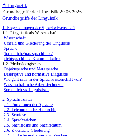
↰
Linguistik
Grundbegriffe der Linguistik
29.06.2026
Grundbegriffe der Linguistik
1. Fragestellungen der Sprachwissenschaft
1.1. Linguistik als Wissenschaft
Wissenschaft
Umfeld und Gliederung der Linguistik
Sprache
Sprachliche/parasprachliche/
nichtsprachliche Kommunikation
1.2. Methodologisches
Objektsprache und Metasprache
Deskriptive und normative Linguistik
Wie geht man in der Sprachwissenschaft vor?
Wissenschaftliche Arbeitstechniken
Sprachlich vs. linguistisch
2. Sprachstruktur
2.1. Funktionen der Sprache
2.2. Teleonomische Hierarchie
2.3. Semiose
2.4. Sprachzeichen
2.5. Significans und Significatum
2.6. Zweifache Gliederung
2.7. Einfache und komplexe Zeichen