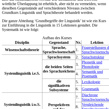
wörtliche Überlappung ist erheblich, aber nicht zu vermeiden, wenn
dieselben Gegenstände auf verschiedenen Niveaus zwischen
Grundkurs Linguistik und Sprachtheorie behandelt werden.
Die ganze Abteilung ‘Grundbegriffe der Linguistik’ ist wie ein Kurs
zur Einführung in die Linguistik in 15 Lektionen gestaltet. Die
Systematik ist wie folgt:
Aufbau des Kurses
Disziplin
Gegenstand
Nr.
Lektion
Sprache,
Fragestellungen d
Wissenschaftstheorie
1.
Sprachwissenschaft
Sprachwissenscha
Sprachsystem
2.
Sprachstruktur
Phonetik und
3.
Phonologie
die beiden Seiten
des Sprachzeichens
Semantik und
Systemlinguistik i.e.S.
4.
Pragmatik
die
5.
Lexikologie
signifikativen
6.
Grammatik
Subsysteme
Diachrone
7.
Sprachwissenscha
Systemlinguistik i.w.S.
Vergleichende
Perspektiven
8.
Sprachwissenscha