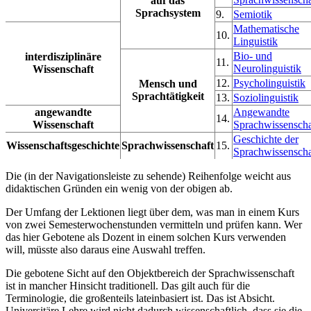
auf das
Sprachsystem
9.
Semiotik
Mathematische
10.
Linguistik
Bio- und
interdisziplinäre
11.
Neurolinguistik
Wissenschaft
12.
Psycholinguistik
Mensch und
Sprachtätigkeit
13.
Soziolinguistik
angewandte
Angewandte
14.
Wissenschaft
Sprachwissenscha
Geschichte der
Wissenschaftsgeschichte
Sprachwissenschaft
15.
Sprachwissenscha
Die (in der Navigationsleiste zu sehende) Reihenfolge weicht aus
didaktischen Gründen ein wenig von der obigen ab.
Der Umfang der Lektionen liegt über dem, was man in einem Kurs
von zwei Semesterwochenstunden vermitteln und prüfen kann. Wer
das hier Gebotene als Dozent in einem solchen Kurs verwenden
will, müsste also daraus eine Auswahl treffen.
Die gebotene Sicht auf den Objektbereich der Sprachwissenschaft
ist in mancher Hinsicht traditionell. Das gilt auch für die
Terminologie, die großenteils lateinbasiert ist. Das ist Absicht.
Universitäre Lehre wird nicht dadurch wissenschaftlich, dass sie die