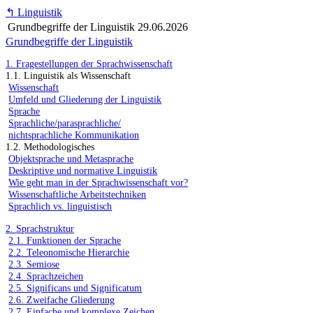
↰
Linguistik
Grundbegriffe der Linguistik
29.06.2026
Grundbegriffe der Linguistik
1. Fragestellungen der Sprachwissenschaft
1.1. Linguistik als Wissenschaft
Wissenschaft
Umfeld und Gliederung der Linguistik
Sprache
Sprachliche/parasprachliche/
nichtsprachliche Kommunikation
1.2. Methodologisches
Objektsprache und Metasprache
Deskriptive und normative Linguistik
Wie geht man in der Sprachwissenschaft vor?
Wissenschaftliche Arbeitstechniken
Sprachlich vs. linguistisch
2. Sprachstruktur
2.1. Funktionen der Sprache
2.2. Teleonomische Hierarchie
2.3. Semiose
2.4. Sprachzeichen
2.5. Significans und Significatum
2.6. Zweifache Gliederung
2.7. Einfache und komplexe Zeichen