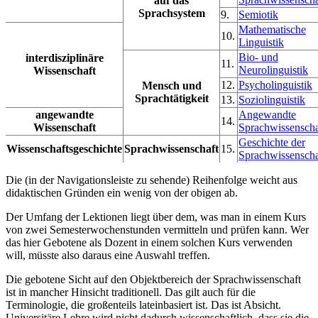
auf das
Sprachsystem
9.
Semiotik
Mathematische
10.
Linguistik
Bio- und
interdisziplinäre
11.
Neurolinguistik
Wissenschaft
12.
Psycholinguistik
Mensch und
Sprachtätigkeit
13.
Soziolinguistik
angewandte
Angewandte
14.
Wissenschaft
Sprachwissenscha
Geschichte der
Wissenschaftsgeschichte
Sprachwissenschaft
15.
Sprachwissenscha
Die (in der Navigationsleiste zu sehende) Reihenfolge weicht aus
didaktischen Gründen ein wenig von der obigen ab.
Der Umfang der Lektionen liegt über dem, was man in einem Kurs
von zwei Semesterwochenstunden vermitteln und prüfen kann. Wer
das hier Gebotene als Dozent in einem solchen Kurs verwenden
will, müsste also daraus eine Auswahl treffen.
Die gebotene Sicht auf den Objektbereich der Sprachwissenschaft
ist in mancher Hinsicht traditionell. Das gilt auch für die
Terminologie, die großenteils lateinbasiert ist. Das ist Absicht.
Universitäre Lehre wird nicht dadurch wissenschaftlich, dass sie die