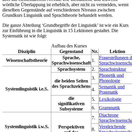
wörtliche Überlappung ist erheblich, aber nicht zu vermeiden, wenn
dieselben Gegenstände auf verschiedenen Niveaus zwischen
Grundkurs Linguistik und Sprachtheorie behandelt werden.
Die ganze Abteilung ‘Grundbegriffe der Linguistik’ ist wie ein Kurs
zur Einführung in die Linguistik in 15 Lektionen gestaltet. Die
Systematik ist wie folgt:
Aufbau des Kurses
Disziplin
Gegenstand
Nr.
Lektion
Sprache,
Fragestellungen d
Wissenschaftstheorie
1.
Sprachwissenschaft
Sprachwissenscha
Sprachsystem
2.
Sprachstruktur
Phonetik und
3.
Phonologie
die beiden Seiten
des Sprachzeichens
Semantik und
Systemlinguistik i.e.S.
4.
Pragmatik
die
5.
Lexikologie
signifikativen
6.
Grammatik
Subsysteme
Diachrone
7.
Sprachwissenscha
Systemlinguistik i.w.S.
Vergleichende
Perspektiven
8.
Sprachwissenscha