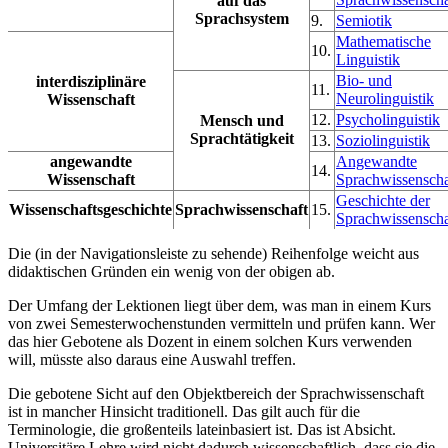
auf das
Sprachsystem
9.
Semiotik
Mathematische
10.
Linguistik
Bio- und
interdisziplinäre
11.
Neurolinguistik
Wissenschaft
12.
Psycholinguistik
Mensch und
Sprachtätigkeit
13.
Soziolinguistik
angewandte
Angewandte
14.
Wissenschaft
Sprachwissenscha
Geschichte der
Wissenschaftsgeschichte
Sprachwissenschaft
15.
Sprachwissenscha
Die (in der Navigationsleiste zu sehende) Reihenfolge weicht aus
didaktischen Gründen ein wenig von der obigen ab.
Der Umfang der Lektionen liegt über dem, was man in einem Kurs
von zwei Semesterwochenstunden vermitteln und prüfen kann. Wer
das hier Gebotene als Dozent in einem solchen Kurs verwenden
will, müsste also daraus eine Auswahl treffen.
Die gebotene Sicht auf den Objektbereich der Sprachwissenschaft
ist in mancher Hinsicht traditionell. Das gilt auch für die
Terminologie, die großenteils lateinbasiert ist. Das ist Absicht.
Universitäre Lehre wird nicht dadurch wissenschaftlich, dass sie die