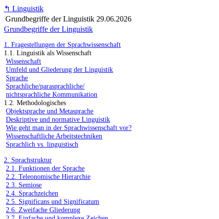
↰
Linguistik
Grundbegriffe der Linguistik
29.06.2026
Grundbegriffe der Linguistik
1. Fragestellungen der Sprachwissenschaft
1.1. Linguistik als Wissenschaft
Wissenschaft
Umfeld und Gliederung der Linguistik
Sprache
Sprachliche/parasprachliche/
nichtsprachliche Kommunikation
1.2. Methodologisches
Objektsprache und Metasprache
Deskriptive und normative Linguistik
Wie geht man in der Sprachwissenschaft vor?
Wissenschaftliche Arbeitstechniken
Sprachlich vs. linguistisch
2. Sprachstruktur
2.1. Funktionen der Sprache
2.2. Teleonomische Hierarchie
2.3. Semiose
2.4. Sprachzeichen
2.5. Significans und Significatum
2.6. Zweifache Gliederung
2.7. Einfache und komplexe Zeichen