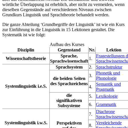
wörtliche Überlappung ist erheblich, aber nicht zu vermeiden, wenn
dieselben Gegenstände auf verschiedenen Niveaus zwischen
Grundkurs Linguistik und Sprachtheorie behandelt werden.
Die ganze Abteilung ‘Grundbegriffe der Linguistik’ ist wie ein Kurs
zur Einführung in die Linguistik in 15 Lektionen gestaltet. Die
Systematik ist wie folgt:
Aufbau des Kurses
Disziplin
Gegenstand
Nr.
Lektion
Sprache,
Fragestellungen d
Wissenschaftstheorie
1.
Sprachwissenschaft
Sprachwissenscha
Sprachsystem
2.
Sprachstruktur
Phonetik und
3.
Phonologie
die beiden Seiten
des Sprachzeichens
Semantik und
Systemlinguistik i.e.S.
4.
Pragmatik
die
5.
Lexikologie
signifikativen
6.
Grammatik
Subsysteme
Diachrone
7.
Sprachwissenscha
Systemlinguistik i.w.S.
Vergleichende
Perspektiven
8.
Sprachwissenscha