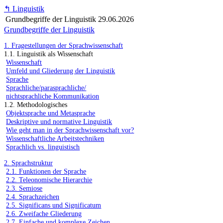
↰
Linguistik
Grundbegriffe der Linguistik
29.06.2026
Grundbegriffe der Linguistik
1. Fragestellungen der Sprachwissenschaft
1.1. Linguistik als Wissenschaft
Wissenschaft
Umfeld und Gliederung der Linguistik
Sprache
Sprachliche/parasprachliche/
nichtsprachliche Kommunikation
1.2. Methodologisches
Objektsprache und Metasprache
Deskriptive und normative Linguistik
Wie geht man in der Sprachwissenschaft vor?
Wissenschaftliche Arbeitstechniken
Sprachlich vs. linguistisch
2. Sprachstruktur
2.1. Funktionen der Sprache
2.2. Teleonomische Hierarchie
2.3. Semiose
2.4. Sprachzeichen
2.5. Significans und Significatum
2.6. Zweifache Gliederung
2.7. Einfache und komplexe Zeichen