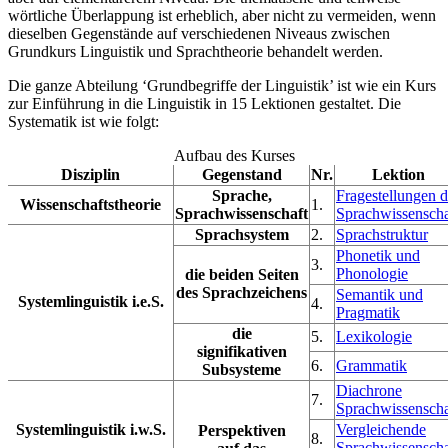
wörtliche Überlappung ist erheblich, aber nicht zu vermeiden, wenn
dieselben Gegenstände auf verschiedenen Niveaus zwischen
Grundkurs Linguistik und Sprachtheorie behandelt werden.
Die ganze Abteilung ‘Grundbegriffe der Linguistik’ ist wie ein Kurs
zur Einführung in die Linguistik in 15 Lektionen gestaltet. Die
Systematik ist wie folgt:
Aufbau des Kurses
Disziplin
Gegenstand
Nr.
Lektion
Sprache,
Fragestellungen d
Wissenschaftstheorie
1.
Sprachwissenschaft
Sprachwissenscha
Sprachsystem
2.
Sprachstruktur
Phonetik und
3.
Phonologie
die beiden Seiten
des Sprachzeichens
Semantik und
Systemlinguistik i.e.S.
4.
Pragmatik
die
5.
Lexikologie
signifikativen
6.
Grammatik
Subsysteme
Diachrone
7.
Sprachwissenscha
Systemlinguistik i.w.S.
Vergleichende
Perspektiven
8.
Sprachwissenscha