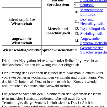
auf das
Sprachsystem
9.
Semiotik
Mathematische
10.
Linguistik
Bio- und
interdisziplinäre
11.
Neurolinguistik
Wissenschaft
12.
Psycholinguistik
Mensch und
Sprachtätigkeit
13.
Soziolinguistik
angewandte
Angewandte
14.
Wissenschaft
Sprachwissenscha
Geschichte der
Wissenschaftsgeschichte
Sprachwissenschaft
15.
Sprachwissenscha
Die (in der Navigationsleiste zu sehende) Reihenfolge weicht aus
didaktischen Gründen ein wenig von der obigen ab.
Der Umfang der Lektionen liegt über dem, was man in einem Kurs
von zwei Semesterwochenstunden vermitteln und prüfen kann. Wer
das hier Gebotene als Dozent in einem solchen Kurs verwenden
will, müsste also daraus eine Auswahl treffen.
Die gebotene Sicht auf den Objektbereich der Sprachwissenschaft
ist in mancher Hinsicht traditionell. Das gilt auch für die
Terminologie, die großenteils lateinbasiert ist. Das ist Absicht.
Universitäre Lehre wird nicht dadurch wissenschaftlich, dass sie die