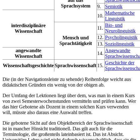
auf das
Sprachsystem
9.
Semiotik
Mathematische
10.
Linguistik
Bio- und
interdisziplinäre
11.
Neurolinguistik
Wissenschaft
12.
Psycholinguistik
Mensch und
Sprachtätigkeit
13.
Soziolinguistik
angewandte
Angewandte
14.
Wissenschaft
Sprachwissenscha
Geschichte der
Wissenschaftsgeschichte
Sprachwissenschaft
15.
Sprachwissenscha
Die (in der Navigationsleiste zu sehende) Reihenfolge weicht aus
didaktischen Gründen ein wenig von der obigen ab.
Der Umfang der Lektionen liegt über dem, was man in einem Kurs
von zwei Semesterwochenstunden vermitteln und prüfen kann. Wer
das hier Gebotene als Dozent in einem solchen Kurs verwenden
will, müsste also daraus eine Auswahl treffen.
Die gebotene Sicht auf den Objektbereich der Sprachwissenschaft
ist in mancher Hinsicht traditionell. Das gilt auch für die
Terminologie, die großenteils lateinbasiert ist. Das ist Absicht.
Universitäre Lehre wird nicht dadurch wissenschaftlich, dass sie die