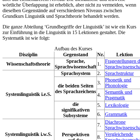
wörtliche Überlappung ist erheblich, aber nicht zu vermeiden, wenn
dieselben Gegenstände auf verschiedenen Niveaus zwischen
Grundkurs Linguistik und Sprachtheorie behandelt werden.
Die ganze Abteilung ‘Grundbegriffe der Linguistik’ ist wie ein Kurs
zur Einführung in die Linguistik in 15 Lektionen gestaltet. Die
Systematik ist wie folgt:
Aufbau des Kurses
Disziplin
Gegenstand
Nr.
Lektion
Sprache,
Fragestellungen d
Wissenschaftstheorie
1.
Sprachwissenschaft
Sprachwissenscha
Sprachsystem
2.
Sprachstruktur
Phonetik und
3.
Phonologie
die beiden Seiten
des Sprachzeichens
Semantik und
Systemlinguistik i.e.S.
4.
Pragmatik
die
5.
Lexikologie
signifikativen
6.
Grammatik
Subsysteme
Diachrone
7.
Sprachwissenscha
Systemlinguistik i.w.S.
Vergleichende
Perspektiven
8.
Sprachwissenscha