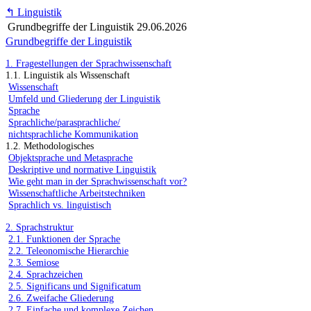
↰
Linguistik
Grundbegriffe der Linguistik
29.06.2026
Grundbegriffe der Linguistik
1. Fragestellungen der Sprachwissenschaft
1.1. Linguistik als Wissenschaft
Wissenschaft
Umfeld und Gliederung der Linguistik
Sprache
Sprachliche/parasprachliche/
nichtsprachliche Kommunikation
1.2. Methodologisches
Objektsprache und Metasprache
Deskriptive und normative Linguistik
Wie geht man in der Sprachwissenschaft vor?
Wissenschaftliche Arbeitstechniken
Sprachlich vs. linguistisch
2. Sprachstruktur
2.1. Funktionen der Sprache
2.2. Teleonomische Hierarchie
2.3. Semiose
2.4. Sprachzeichen
2.5. Significans und Significatum
2.6. Zweifache Gliederung
2.7. Einfache und komplexe Zeichen