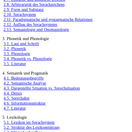
2.8. Arbitrarietät des Sprachzeichens
2.9. Form und Substanz
2.10. Sprachsystem
2.11. Paradigmatische und syntagmatische Relationen
2.12. Aufbau des Sprachsystems
2.13. Semasiologie und Onomasiologie
3. Phonetik und Phonologie
3.1. Laut und Schrift
3.2. Phonetik
3.3. Phonologie
3.4. Phonetik vs. Phonologie
3.5. Literatur
4. Semantik und Pragmatik
4.1. Bedeutungsbegriffe
4.2. Semantische Analyse
4.3. Dargestellte Situation vs. Sprechsituation
4.4. Deixis
4.5. Sprechakte
4.6. Informationsstruktur
4.7. Literatur
5. Lexikologie
5.1. Lexikon im Sprachsystem
5.2. Struktur des Lexikoneintrags