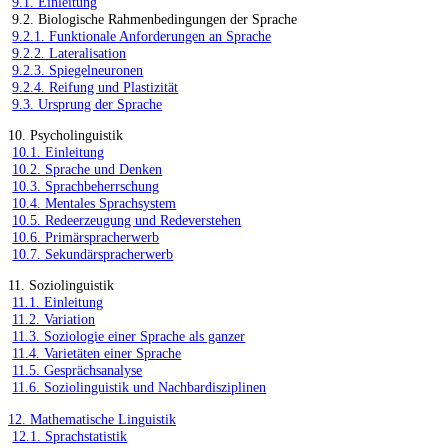
9.1. Einleitung
9.2. Biologische Rahmenbedingungen der Sprache
9.2.1. Funktionale Anforderungen an Sprache
9.2.2. Lateralisation
9.2.3. Spiegelneuronen
9.2.4. Reifung und Plastizität
9.3. Ursprung der Sprache
10. Psycholinguistik
10.1. Einleitung
10.2. Sprache und Denken
10.3. Sprachbeherrschung
10.4. Mentales Sprachsystem
10.5. Redeerzeugung und Redeverstehen
10.6. Primärspracherwerb
10.7. Sekundärspracherwerb
11. Soziolinguistik
11.1. Einleitung
11.2. Variation
11.3. Soziologie einer Sprache als ganzer
11.4. Varietäten einer Sprache
11.5. Gesprächsanalyse
11.6. Soziolinguistik und Nachbardisziplinen
12. Mathematische Linguistik
12.1. Sprachstatistik