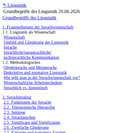
↰
Linguistik
Grundbegriffe der Linguistik
29.06.2026
Grundbegriffe der Linguistik
1. Fragestellungen der Sprachwissenschaft
1.1. Linguistik als Wissenschaft
Wissenschaft
Umfeld und Gliederung der Linguistik
Sprache
Sprachliche/parasprachliche/
nichtsprachliche Kommunikation
1.2. Methodologisches
Objektsprache und Metasprache
Deskriptive und normative Linguistik
Wie geht man in der Sprachwissenschaft vor?
Wissenschaftliche Arbeitstechniken
Sprachlich vs. linguistisch
2. Sprachstruktur
2.1. Funktionen der Sprache
2.2. Teleonomische Hierarchie
2.3. Semiose
2.4. Sprachzeichen
2.5. Significans und Significatum
2.6. Zweifache Gliederung
2.7. Einfache und komplexe Zeichen