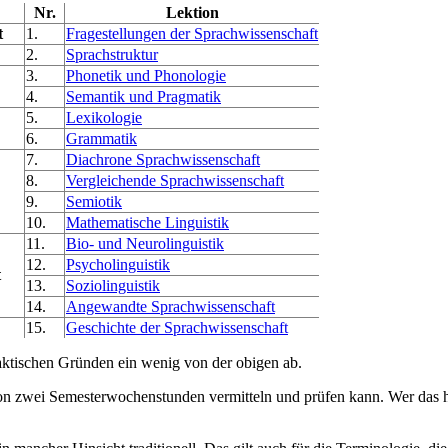
Nr.
Lektion
t
1.
Fragestellungen der Sprachwissenschaft
2.
Sprachstruktur
3.
Phonetik und Phonologie
4.
Semantik und Pragmatik
5.
Lexikologie
6.
Grammatik
7.
Diachrone Sprachwissenschaft
8.
Vergleichende Sprachwissenschaft
9.
Semiotik
10.
Mathematische Linguistik
11.
Bio- und Neurolinguistik
12.
Psycholinguistik
t
13.
Soziolinguistik
14.
Angewandte Sprachwissenschaft
15.
Geschichte der Sprachwissenschaft
daktischen Gründen ein wenig von der obigen ab.
n zwei Semesterwochenstunden vermitteln und prüfen kann. Wer das h