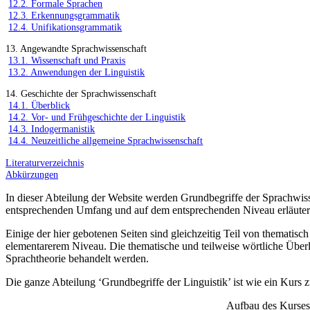
12.2. Formale Sprachen
12.3. Erkennungsgrammatik
12.4. Unifikationsgrammatik
13. Angewandte Sprachwissenschaft
13.1. Wissenschaft und Praxis
13.2. Anwendungen der Linguistik
14. Geschichte der Sprachwissenschaft
14.1. Überblick
14.2. Vor- und Frühgeschichte der Linguistik
14.3. Indogermanistik
14.4. Neuzeitliche allgemeine Sprachwissenschaft
Literaturverzeichnis
Abkürzungen
In dieser Abteilung der Website werden Grundbegriffe der Sprachwisse
entsprechenden Umfang und auf dem entsprechenden Niveau erläuter
Einige der hier gebotenen Seiten sind gleichzeitig Teil von thematis
elementarerem Niveau. Die thematische und teilweise wörtliche Über
Sprachtheorie behandelt werden.
Die ganze Abteilung ‘Grundbegriffe der Linguistik’ ist wie ein Kurs zu
Aufbau des Kurses