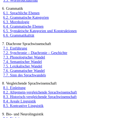
5.3. Wörterbuchaufbau
6. Grammatik
6.1. Sprachliche Ebenen
6.2. Grammatische Kategorien
6.3. Morphologie
6.4. Grammatische Ebenen
6.5. Syntaktische Kategorien und Konstruktionen
6.6. Grammatikalität
7. Diachrone Sprachwissenschaft
7.1. Einführung
7.2. Synchronie – Diachronie – Geschichte
7.3. Phonologischer Wandel
7.4. Semantischer Wandel
7.5. Lexikalischer Wandel
7.6. Grammatischer Wandel
7.7. Sinn des Sprachwandels
8. Vergleichende Sprachwissenschaft
8.1. Einleitung
8.2. Allgemein-vergleichende Sprachwissenschaft
8.3. Historisch-vergleichende Sprachwissenschaft
8.4. Areale Linguistik
8.5. Kontrastive Linguistik
9. Bio- und Neurolinguistik