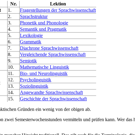
Nr.
Lektion
t
1.
Fragestellungen der Sprachwissenschaft
2.
Sprachstruktur
3.
Phonetik und Phonologie
4.
Semantik und Pragmatik
5.
Lexikologie
6.
Grammatik
7.
Diachrone Sprachwissenschaft
8.
Vergleichende Sprachwissenschaft
9.
Semiotik
10.
Mathematische Linguistik
11.
Bio- und Neurolinguistik
12.
Psycholinguistik
t
13.
Soziolinguistik
14.
Angewandte Sprachwissenschaft
15.
Geschichte der Sprachwissenschaft
daktischen Gründen ein wenig von der obigen ab.
n zwei Semesterwochenstunden vermitteln und prüfen kann. Wer das h