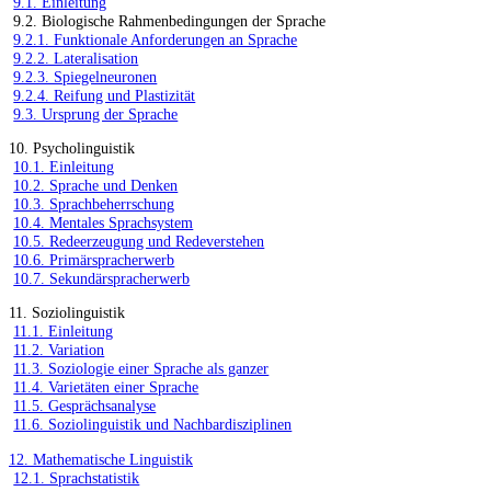
9.1. Einleitung
9.2. Biologische Rahmenbedingungen der Sprache
9.2.1. Funktionale Anforderungen an Sprache
9.2.2. Lateralisation
9.2.3. Spiegelneuronen
9.2.4. Reifung und Plastizität
9.3. Ursprung der Sprache
10. Psycholinguistik
10.1. Einleitung
10.2. Sprache und Denken
10.3. Sprachbeherrschung
10.4. Mentales Sprachsystem
10.5. Redeerzeugung und Redeverstehen
10.6. Primärspracherwerb
10.7. Sekundärspracherwerb
11. Soziolinguistik
11.1. Einleitung
11.2. Variation
11.3. Soziologie einer Sprache als ganzer
11.4. Varietäten einer Sprache
11.5. Gesprächsanalyse
11.6. Soziolinguistik und Nachbardisziplinen
12. Mathematische Linguistik
12.1. Sprachstatistik