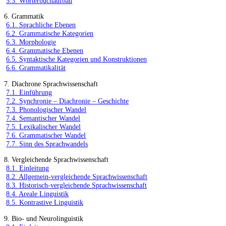
5.3. Wörterbuchaufbau
6. Grammatik
6.1. Sprachliche Ebenen
6.2. Grammatische Kategorien
6.3. Morphologie
6.4. Grammatische Ebenen
6.5. Syntaktische Kategorien und Konstruktionen
6.6. Grammatikalität
7. Diachrone Sprachwissenschaft
7.1. Einführung
7.2. Synchronie – Diachronie – Geschichte
7.3. Phonologischer Wandel
7.4. Semantischer Wandel
7.5. Lexikalischer Wandel
7.6. Grammatischer Wandel
7.7. Sinn des Sprachwandels
8. Vergleichende Sprachwissenschaft
8.1. Einleitung
8.2. Allgemein-vergleichende Sprachwissenschaft
8.3. Historisch-vergleichende Sprachwissenschaft
8.4. Areale Linguistik
8.5. Kontrastive Linguistik
9. Bio- und Neurolinguistik