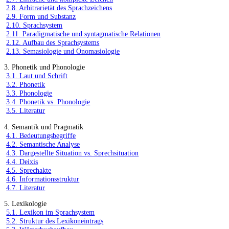
2.8. Arbitrarietät des Sprachzeichens
2.9. Form und Substanz
2.10. Sprachsystem
2.11. Paradigmatische und syntagmatische Relationen
2.12. Aufbau des Sprachsystems
2.13. Semasiologie und Onomasiologie
3. Phonetik und Phonologie
3.1. Laut und Schrift
3.2. Phonetik
3.3. Phonologie
3.4. Phonetik vs. Phonologie
3.5. Literatur
4. Semantik und Pragmatik
4.1. Bedeutungsbegriffe
4.2. Semantische Analyse
4.3. Dargestellte Situation vs. Sprechsituation
4.4. Deixis
4.5. Sprechakte
4.6. Informationsstruktur
4.7. Literatur
5. Lexikologie
5.1. Lexikon im Sprachsystem
5.2. Struktur des Lexikoneintrags