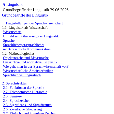
↰
Linguistik
Grundbegriffe der Linguistik
29.06.2026
Grundbegriffe der Linguistik
1. Fragestellungen der Sprachwissenschaft
1.1. Linguistik als Wissenschaft
Wissenschaft
Umfeld und Gliederung der Linguistik
Sprache
Sprachliche/parasprachliche/
nichtsprachliche Kommunikation
1.2. Methodologisches
Objektsprache und Metasprache
Deskriptive und normative Linguistik
Wie geht man in der Sprachwissenschaft vor?
Wissenschaftliche Arbeitstechniken
Sprachlich vs. linguistisch
2. Sprachstruktur
2.1. Funktionen der Sprache
2.2. Teleonomische Hierarchie
2.3. Semiose
2.4. Sprachzeichen
2.5. Significans und Significatum
2.6. Zweifache Gliederung
2.7. Einfache und komplexe Zeichen