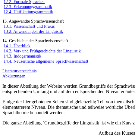
12.2. Formale Sprachen
12.3. Erkennungsgrammatik
12.4. Unifikationsgrammatik
13. Angewandte Sprachwissenschaft
13.1. Wissenschaft und Praxis
13.2. Anwendungen der Linguistik
14. Geschichte der Sprachwissenschaft
14.1. Überblick
14.2. Vor- und Frühgeschichte der Linguistik
14.3. Indogermanistik
14.4. Neuzeitliche allgemeine Sprachwissenschaft
Literaturverzeichnis
Abkürzungen
In dieser Abteilung der Website werden Grundbegriffe der Sprachwisse
entsprechenden Umfang und auf dem entsprechenden Niveau erläuter
Einige der hier gebotenen Seiten sind gleichzeitig Teil von thematis
elementarerem Niveau. Die thematische und teilweise wörtliche Über
Sprachtheorie behandelt werden.
Die ganze Abteilung ‘Grundbegriffe der Linguistik’ ist wie ein Kurs zu
Aufbau des Kurses