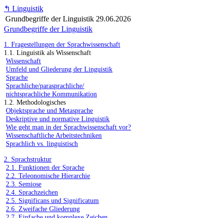
↰
Linguistik
Grundbegriffe der Linguistik
29.06.2026
Grundbegriffe der Linguistik
1. Fragestellungen der Sprachwissenschaft
1.1. Linguistik als Wissenschaft
Wissenschaft
Umfeld und Gliederung der Linguistik
Sprache
Sprachliche/parasprachliche/
nichtsprachliche Kommunikation
1.2. Methodologisches
Objektsprache und Metasprache
Deskriptive und normative Linguistik
Wie geht man in der Sprachwissenschaft vor?
Wissenschaftliche Arbeitstechniken
Sprachlich vs. linguistisch
2. Sprachstruktur
2.1. Funktionen der Sprache
2.2. Teleonomische Hierarchie
2.3. Semiose
2.4. Sprachzeichen
2.5. Significans und Significatum
2.6. Zweifache Gliederung
2.7. Einfache und komplexe Zeichen