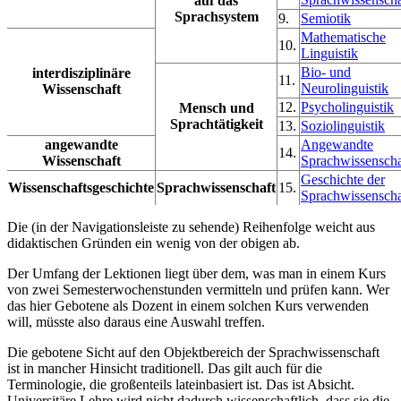
auf das
Sprachsystem
9.
Semiotik
Mathematische
10.
Linguistik
Bio- und
interdisziplinäre
11.
Neurolinguistik
Wissenschaft
12.
Psycholinguistik
Mensch und
Sprachtätigkeit
13.
Soziolinguistik
angewandte
Angewandte
14.
Wissenschaft
Sprachwissenscha
Geschichte der
Wissenschaftsgeschichte
Sprachwissenschaft
15.
Sprachwissenscha
Die (in der Navigationsleiste zu sehende) Reihenfolge weicht aus
didaktischen Gründen ein wenig von der obigen ab.
Der Umfang der Lektionen liegt über dem, was man in einem Kurs
von zwei Semesterwochenstunden vermitteln und prüfen kann. Wer
das hier Gebotene als Dozent in einem solchen Kurs verwenden
will, müsste also daraus eine Auswahl treffen.
Die gebotene Sicht auf den Objektbereich der Sprachwissenschaft
ist in mancher Hinsicht traditionell. Das gilt auch für die
Terminologie, die großenteils lateinbasiert ist. Das ist Absicht.
Universitäre Lehre wird nicht dadurch wissenschaftlich, dass sie die