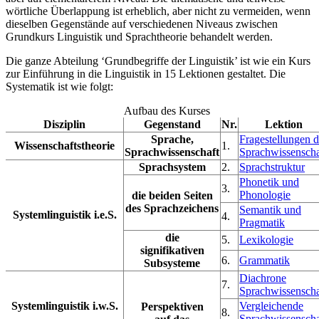
wörtliche Überlappung ist erheblich, aber nicht zu vermeiden, wenn
dieselben Gegenstände auf verschiedenen Niveaus zwischen
Grundkurs Linguistik und Sprachtheorie behandelt werden.
Die ganze Abteilung ‘Grundbegriffe der Linguistik’ ist wie ein Kurs
zur Einführung in die Linguistik in 15 Lektionen gestaltet. Die
Systematik ist wie folgt:
Aufbau des Kurses
Disziplin
Gegenstand
Nr.
Lektion
Sprache,
Fragestellungen d
Wissenschaftstheorie
1.
Sprachwissenschaft
Sprachwissenscha
Sprachsystem
2.
Sprachstruktur
Phonetik und
3.
Phonologie
die beiden Seiten
des Sprachzeichens
Semantik und
Systemlinguistik i.e.S.
4.
Pragmatik
die
5.
Lexikologie
signifikativen
6.
Grammatik
Subsysteme
Diachrone
7.
Sprachwissenscha
Systemlinguistik i.w.S.
Vergleichende
Perspektiven
8.
Sprachwissenscha