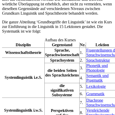
wörtliche Überlappung ist erheblich, aber nicht zu vermeiden, wenn
dieselben Gegenstände auf verschiedenen Niveaus zwischen
Grundkurs Linguistik und Sprachtheorie behandelt werden.
Die ganze Abteilung ‘Grundbegriffe der Linguistik’ ist wie ein Kurs
zur Einführung in die Linguistik in 15 Lektionen gestaltet. Die
Systematik ist wie folgt:
Aufbau des Kurses
Disziplin
Gegenstand
Nr.
Lektion
Sprache,
Fragestellungen d
Wissenschaftstheorie
1.
Sprachwissenschaft
Sprachwissenscha
Sprachsystem
2.
Sprachstruktur
Phonetik und
3.
Phonologie
die beiden Seiten
des Sprachzeichens
Semantik und
Systemlinguistik i.e.S.
4.
Pragmatik
die
5.
Lexikologie
signifikativen
6.
Grammatik
Subsysteme
Diachrone
7.
Sprachwissenscha
Systemlinguistik i.w.S.
Vergleichende
Perspektiven
8.
Sprachwissenscha