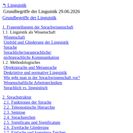
↰
Linguistik
Grundbegriffe der Linguistik
29.06.2026
Grundbegriffe der Linguistik
1. Fragestellungen der Sprachwissenschaft
1.1. Linguistik als Wissenschaft
Wissenschaft
Umfeld und Gliederung der Linguistik
Sprache
Sprachliche/parasprachliche/
nichtsprachliche Kommunikation
1.2. Methodologisches
Objektsprache und Metasprache
Deskriptive und normative Linguistik
Wie geht man in der Sprachwissenschaft vor?
Wissenschaftliche Arbeitstechniken
Sprachlich vs. linguistisch
2. Sprachstruktur
2.1. Funktionen der Sprache
2.2. Teleonomische Hierarchie
2.3. Semiose
2.4. Sprachzeichen
2.5. Significans und Significatum
2.6. Zweifache Gliederung
2.7. Einfache und komplexe Zeichen