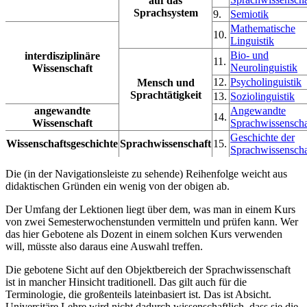
auf das
Sprachsystem
9.
Semiotik
Mathematische
10.
Linguistik
Bio- und
interdisziplinäre
11.
Neurolinguistik
Wissenschaft
12.
Psycholinguistik
Mensch und
Sprachtätigkeit
13.
Soziolinguistik
angewandte
Angewandte
14.
Wissenschaft
Sprachwissenscha
Geschichte der
Wissenschaftsgeschichte
Sprachwissenschaft
15.
Sprachwissenscha
Die (in der Navigationsleiste zu sehende) Reihenfolge weicht aus
didaktischen Gründen ein wenig von der obigen ab.
Der Umfang der Lektionen liegt über dem, was man in einem Kurs
von zwei Semesterwochenstunden vermitteln und prüfen kann. Wer
das hier Gebotene als Dozent in einem solchen Kurs verwenden
will, müsste also daraus eine Auswahl treffen.
Die gebotene Sicht auf den Objektbereich der Sprachwissenschaft
ist in mancher Hinsicht traditionell. Das gilt auch für die
Terminologie, die großenteils lateinbasiert ist. Das ist Absicht.
Universitäre Lehre wird nicht dadurch wissenschaftlich, dass sie die