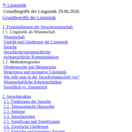
↰
Linguistik
Grundbegriffe der Linguistik
29.06.2026
Grundbegriffe der Linguistik
1. Fragestellungen der Sprachwissenschaft
1.1. Linguistik als Wissenschaft
Wissenschaft
Umfeld und Gliederung der Linguistik
Sprache
Sprachliche/parasprachliche/
nichtsprachliche Kommunikation
1.2. Methodologisches
Objektsprache und Metasprache
Deskriptive und normative Linguistik
Wie geht man in der Sprachwissenschaft vor?
Wissenschaftliche Arbeitstechniken
Sprachlich vs. linguistisch
2. Sprachstruktur
2.1. Funktionen der Sprache
2.2. Teleonomische Hierarchie
2.3. Semiose
2.4. Sprachzeichen
2.5. Significans und Significatum
2.6. Zweifache Gliederung
2.7. Einfache und komplexe Zeichen