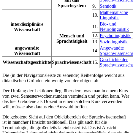
auf das
Sprachsystem
9.
Semiotik
Mathematische
10.
Linguistik
Bio- und
interdisziplinäre
11.
Neurolinguistik
Wissenschaft
12.
Psycholinguistik
Mensch und
Sprachtätigkeit
13.
Soziolinguistik
angewandte
Angewandte
14.
Wissenschaft
Sprachwissenscha
Geschichte der
Wissenschaftsgeschichte
Sprachwissenschaft
15.
Sprachwissenscha
Die (in der Navigationsleiste zu sehende) Reihenfolge weicht aus
didaktischen Gründen ein wenig von der obigen ab.
Der Umfang der Lektionen liegt über dem, was man in einem Kurs
von zwei Semesterwochenstunden vermitteln und prüfen kann. Wer
das hier Gebotene als Dozent in einem solchen Kurs verwenden
will, müsste also daraus eine Auswahl treffen.
Die gebotene Sicht auf den Objektbereich der Sprachwissenschaft
ist in mancher Hinsicht traditionell. Das gilt auch für die
Terminologie, die großenteils lateinbasiert ist. Das ist Absicht.
Universitäre Lehre wird nicht dadurch wissenschaftlich, dass sie die