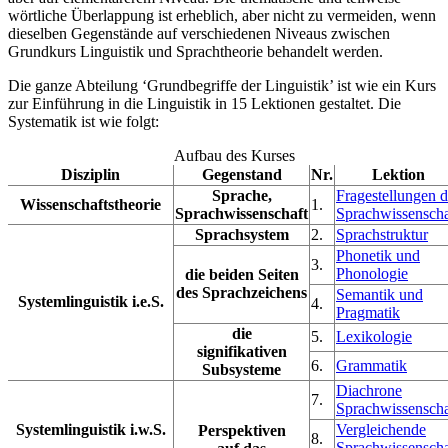
wörtliche Überlappung ist erheblich, aber nicht zu vermeiden, wenn
dieselben Gegenstände auf verschiedenen Niveaus zwischen
Grundkurs Linguistik und Sprachtheorie behandelt werden.
Die ganze Abteilung ‘Grundbegriffe der Linguistik’ ist wie ein Kurs
zur Einführung in die Linguistik in 15 Lektionen gestaltet. Die
Systematik ist wie folgt:
Aufbau des Kurses
Disziplin
Gegenstand
Nr.
Lektion
Sprache,
Fragestellungen d
Wissenschaftstheorie
1.
Sprachwissenschaft
Sprachwissenscha
Sprachsystem
2.
Sprachstruktur
Phonetik und
3.
Phonologie
die beiden Seiten
des Sprachzeichens
Semantik und
Systemlinguistik i.e.S.
4.
Pragmatik
die
5.
Lexikologie
signifikativen
6.
Grammatik
Subsysteme
Diachrone
7.
Sprachwissenscha
Systemlinguistik i.w.S.
Vergleichende
Perspektiven
8.
Sprachwissenscha