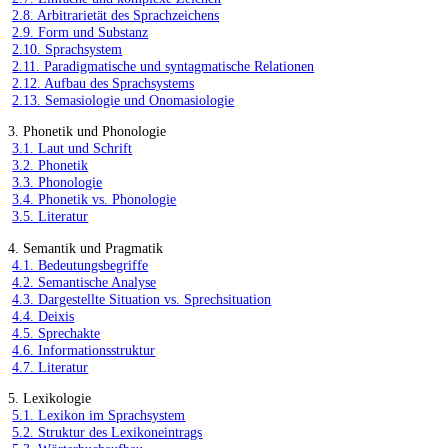
2.8. Arbitrarietät des Sprachzeichens
2.9. Form und Substanz
2.10. Sprachsystem
2.11. Paradigmatische und syntagmatische Relationen
2.12. Aufbau des Sprachsystems
2.13. Semasiologie und Onomasiologie
3. Phonetik und Phonologie
3.1. Laut und Schrift
3.2. Phonetik
3.3. Phonologie
3.4. Phonetik vs. Phonologie
3.5. Literatur
4. Semantik und Pragmatik
4.1. Bedeutungsbegriffe
4.2. Semantische Analyse
4.3. Dargestellte Situation vs. Sprechsituation
4.4. Deixis
4.5. Sprechakte
4.6. Informationsstruktur
4.7. Literatur
5. Lexikologie
5.1. Lexikon im Sprachsystem
5.2. Struktur des Lexikoneintrags