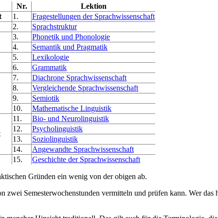
Nr.
Lektion
t
1.
Fragestellungen der Sprachwissenschaft
2.
Sprachstruktur
3.
Phonetik und Phonologie
4.
Semantik und Pragmatik
5.
Lexikologie
6.
Grammatik
7.
Diachrone Sprachwissenschaft
8.
Vergleichende Sprachwissenschaft
9.
Semiotik
10.
Mathematische Linguistik
11.
Bio- und Neurolinguistik
12.
Psycholinguistik
t
13.
Soziolinguistik
14.
Angewandte Sprachwissenschaft
15.
Geschichte der Sprachwissenschaft
daktischen Gründen ein wenig von der obigen ab.
n zwei Semesterwochenstunden vermitteln und prüfen kann. Wer das h