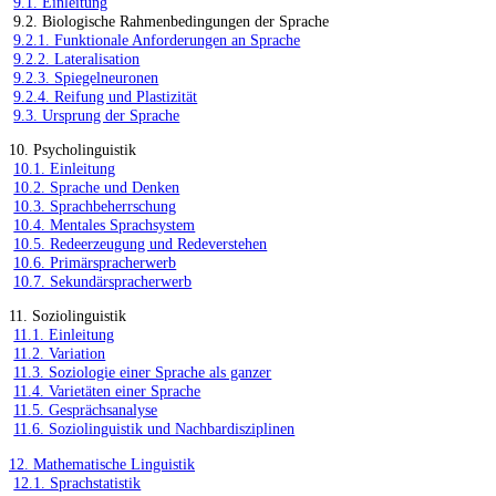
9.1. Einleitung
9.2. Biologische Rahmenbedingungen der Sprache
9.2.1. Funktionale Anforderungen an Sprache
9.2.2. Lateralisation
9.2.3. Spiegelneuronen
9.2.4. Reifung und Plastizität
9.3. Ursprung der Sprache
10. Psycholinguistik
10.1. Einleitung
10.2. Sprache und Denken
10.3. Sprachbeherrschung
10.4. Mentales Sprachsystem
10.5. Redeerzeugung und Redeverstehen
10.6. Primärspracherwerb
10.7. Sekundärspracherwerb
11. Soziolinguistik
11.1. Einleitung
11.2. Variation
11.3. Soziologie einer Sprache als ganzer
11.4. Varietäten einer Sprache
11.5. Gesprächsanalyse
11.6. Soziolinguistik und Nachbardisziplinen
12. Mathematische Linguistik
12.1. Sprachstatistik