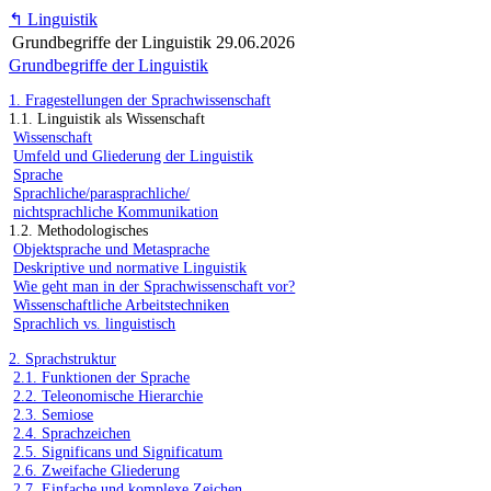
↰
Linguistik
Grundbegriffe der Linguistik
29.06.2026
Grundbegriffe der Linguistik
1. Fragestellungen der Sprachwissenschaft
1.1. Linguistik als Wissenschaft
Wissenschaft
Umfeld und Gliederung der Linguistik
Sprache
Sprachliche/parasprachliche/
nichtsprachliche Kommunikation
1.2. Methodologisches
Objektsprache und Metasprache
Deskriptive und normative Linguistik
Wie geht man in der Sprachwissenschaft vor?
Wissenschaftliche Arbeitstechniken
Sprachlich vs. linguistisch
2. Sprachstruktur
2.1. Funktionen der Sprache
2.2. Teleonomische Hierarchie
2.3. Semiose
2.4. Sprachzeichen
2.5. Significans und Significatum
2.6. Zweifache Gliederung
2.7. Einfache und komplexe Zeichen