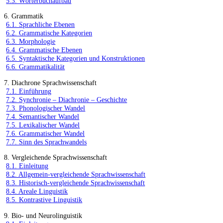
5.3. Wörterbuchaufbau
6. Grammatik
6.1. Sprachliche Ebenen
6.2. Grammatische Kategorien
6.3. Morphologie
6.4. Grammatische Ebenen
6.5. Syntaktische Kategorien und Konstruktionen
6.6. Grammatikalität
7. Diachrone Sprachwissenschaft
7.1. Einführung
7.2. Synchronie – Diachronie – Geschichte
7.3. Phonologischer Wandel
7.4. Semantischer Wandel
7.5. Lexikalischer Wandel
7.6. Grammatischer Wandel
7.7. Sinn des Sprachwandels
8. Vergleichende Sprachwissenschaft
8.1. Einleitung
8.2. Allgemein-vergleichende Sprachwissenschaft
8.3. Historisch-vergleichende Sprachwissenschaft
8.4. Areale Linguistik
8.5. Kontrastive Linguistik
9. Bio- und Neurolinguistik