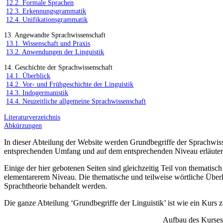
12.2. Formale Sprachen
12.3. Erkennungsgrammatik
12.4. Unifikationsgrammatik
13. Angewandte Sprachwissenschaft
13.1. Wissenschaft und Praxis
13.2. Anwendungen der Linguistik
14. Geschichte der Sprachwissenschaft
14.1. Überblick
14.2. Vor- und Frühgeschichte der Linguistik
14.3. Indogermanistik
14.4. Neuzeitliche allgemeine Sprachwissenschaft
Literaturverzeichnis
Abkürzungen
In dieser Abteilung der Website werden Grundbegriffe der Sprachwisse
entsprechenden Umfang und auf dem entsprechenden Niveau erläuter
Einige der hier gebotenen Seiten sind gleichzeitig Teil von thematis
elementarerem Niveau. Die thematische und teilweise wörtliche Über
Sprachtheorie behandelt werden.
Die ganze Abteilung ‘Grundbegriffe der Linguistik’ ist wie ein Kurs zu
Aufbau des Kurses