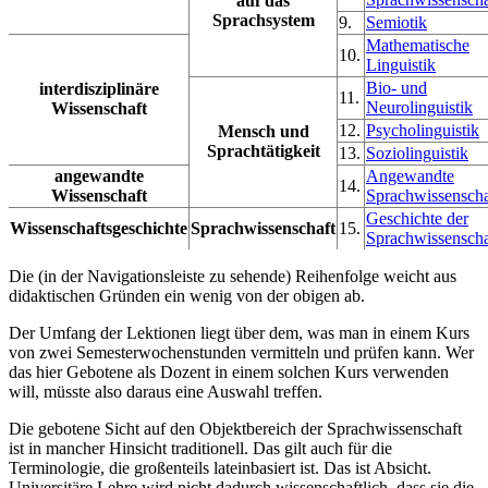
auf das
Sprachsystem
9.
Semiotik
Mathematische
10.
Linguistik
Bio- und
interdisziplinäre
11.
Neurolinguistik
Wissenschaft
12.
Psycholinguistik
Mensch und
Sprachtätigkeit
13.
Soziolinguistik
angewandte
Angewandte
14.
Wissenschaft
Sprachwissenscha
Geschichte der
Wissenschaftsgeschichte
Sprachwissenschaft
15.
Sprachwissenscha
Die (in der Navigationsleiste zu sehende) Reihenfolge weicht aus
didaktischen Gründen ein wenig von der obigen ab.
Der Umfang der Lektionen liegt über dem, was man in einem Kurs
von zwei Semesterwochenstunden vermitteln und prüfen kann. Wer
das hier Gebotene als Dozent in einem solchen Kurs verwenden
will, müsste also daraus eine Auswahl treffen.
Die gebotene Sicht auf den Objektbereich der Sprachwissenschaft
ist in mancher Hinsicht traditionell. Das gilt auch für die
Terminologie, die großenteils lateinbasiert ist. Das ist Absicht.
Universitäre Lehre wird nicht dadurch wissenschaftlich, dass sie die