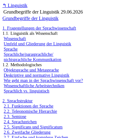
↰
Linguistik
Grundbegriffe der Linguistik
29.06.2026
Grundbegriffe der Linguistik
1. Fragestellungen der Sprachwissenschaft
1.1. Linguistik als Wissenschaft
Wissenschaft
Umfeld und Gliederung der Linguistik
Sprache
Sprachliche/parasprachliche/
nichtsprachliche Kommunikation
1.2. Methodologisches
Objektsprache und Metasprache
Deskriptive und normative Linguistik
Wie geht man in der Sprachwissenschaft vor?
Wissenschaftliche Arbeitstechniken
Sprachlich vs. linguistisch
2. Sprachstruktur
2.1. Funktionen der Sprache
2.2. Teleonomische Hierarchie
2.3. Semiose
2.4. Sprachzeichen
2.5. Significans und Significatum
2.6. Zweifache Gliederung
2.7. Einfache und komplexe Zeichen