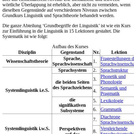
wörtliche Überlappung ist erheblich, aber nicht zu vermeiden, wenn
dieselben Gegenstände auf verschiedenen Niveaus zwischen
Grundkurs Linguistik und Sprachtheorie behandelt werden.
Die ganze Abteilung ‘Grundbegriffe der Linguistik’ ist wie ein Kurs
zur Einführung in die Linguistik in 15 Lektionen gestaltet. Die
Systematik ist wie folgt:
Aufbau des Kurses
Disziplin
Gegenstand
Nr.
Lektion
Sprache,
Fragestellungen d
Wissenschaftstheorie
1.
Sprachwissenschaft
Sprachwissenscha
Sprachsystem
2.
Sprachstruktur
Phonetik und
3.
Phonologie
die beiden Seiten
des Sprachzeichens
Semantik und
Systemlinguistik i.e.S.
4.
Pragmatik
die
5.
Lexikologie
signifikativen
6.
Grammatik
Subsysteme
Diachrone
7.
Sprachwissenscha
Systemlinguistik i.w.S.
Vergleichende
Perspektiven
8.
Sprachwissenscha