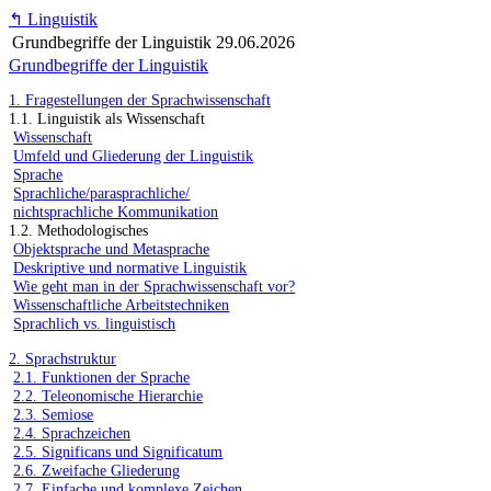
↰
Linguistik
Grundbegriffe der Linguistik
29.06.2026
Grundbegriffe der Linguistik
1. Fragestellungen der Sprachwissenschaft
1.1. Linguistik als Wissenschaft
Wissenschaft
Umfeld und Gliederung der Linguistik
Sprache
Sprachliche/parasprachliche/
nichtsprachliche Kommunikation
1.2. Methodologisches
Objektsprache und Metasprache
Deskriptive und normative Linguistik
Wie geht man in der Sprachwissenschaft vor?
Wissenschaftliche Arbeitstechniken
Sprachlich vs. linguistisch
2. Sprachstruktur
2.1. Funktionen der Sprache
2.2. Teleonomische Hierarchie
2.3. Semiose
2.4. Sprachzeichen
2.5. Significans und Significatum
2.6. Zweifache Gliederung
2.7. Einfache und komplexe Zeichen