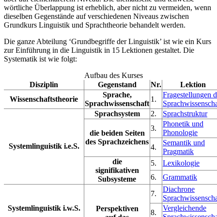
wörtliche Überlappung ist erheblich, aber nicht zu vermeiden, wenn
dieselben Gegenstände auf verschiedenen Niveaus zwischen
Grundkurs Linguistik und Sprachtheorie behandelt werden.
Die ganze Abteilung ‘Grundbegriffe der Linguistik’ ist wie ein Kurs
zur Einführung in die Linguistik in 15 Lektionen gestaltet. Die
Systematik ist wie folgt:
Aufbau des Kurses
Disziplin
Gegenstand
Nr.
Lektion
Sprache,
Fragestellungen d
Wissenschaftstheorie
1.
Sprachwissenschaft
Sprachwissenscha
Sprachsystem
2.
Sprachstruktur
Phonetik und
3.
Phonologie
die beiden Seiten
des Sprachzeichens
Semantik und
Systemlinguistik i.e.S.
4.
Pragmatik
die
5.
Lexikologie
signifikativen
6.
Grammatik
Subsysteme
Diachrone
7.
Sprachwissenscha
Systemlinguistik i.w.S.
Vergleichende
Perspektiven
8.
Sprachwissenscha