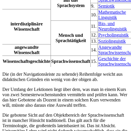
auf das
Sprachsystem
9.
Semiotik
Mathematische
10.
Linguistik
Bio- und
interdisziplinäre
11.
Neurolinguistik
Wissenschaft
12.
Psycholinguistik
Mensch und
Sprachtätigkeit
13.
Soziolinguistik
angewandte
Angewandte
14.
Wissenschaft
Sprachwissenscha
Geschichte der
Wissenschaftsgeschichte
Sprachwissenschaft
15.
Sprachwissenscha
Die (in der Navigationsleiste zu sehende) Reihenfolge weicht aus
didaktischen Gründen ein wenig von der obigen ab.
Der Umfang der Lektionen liegt über dem, was man in einem Kurs
von zwei Semesterwochenstunden vermitteln und prüfen kann. Wer
das hier Gebotene als Dozent in einem solchen Kurs verwenden
will, müsste also daraus eine Auswahl treffen.
Die gebotene Sicht auf den Objektbereich der Sprachwissenschaft
ist in mancher Hinsicht traditionell. Das gilt auch für die
Terminologie, die großenteils lateinbasiert ist. Das ist Absicht.
Universitäre Lehre wird nicht dadurch wissenschaftlich, dass sie die