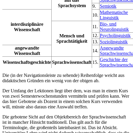
auf das
Sprachsystem
9.
Semiotik
Mathematische
10.
Linguistik
Bio- und
interdisziplinäre
11.
Neurolinguistik
Wissenschaft
12.
Psycholinguistik
Mensch und
Sprachtätigkeit
13.
Soziolinguistik
angewandte
Angewandte
14.
Wissenschaft
Sprachwissenscha
Geschichte der
Wissenschaftsgeschichte
Sprachwissenschaft
15.
Sprachwissenscha
Die (in der Navigationsleiste zu sehende) Reihenfolge weicht aus
didaktischen Gründen ein wenig von der obigen ab.
Der Umfang der Lektionen liegt über dem, was man in einem Kurs
von zwei Semesterwochenstunden vermitteln und prüfen kann. Wer
das hier Gebotene als Dozent in einem solchen Kurs verwenden
will, müsste also daraus eine Auswahl treffen.
Die gebotene Sicht auf den Objektbereich der Sprachwissenschaft
ist in mancher Hinsicht traditionell. Das gilt auch für die
Terminologie, die großenteils lateinbasiert ist. Das ist Absicht.
Universitäre Lehre wird nicht dadurch wissenschaftlich, dass sie die