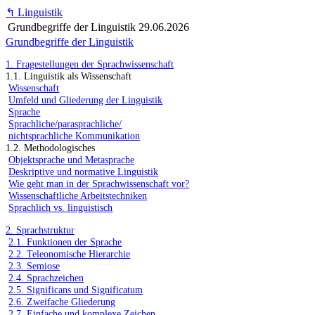
↰
Linguistik
Grundbegriffe der Linguistik
29.06.2026
Grundbegriffe der Linguistik
1. Fragestellungen der Sprachwissenschaft
1.1. Linguistik als Wissenschaft
Wissenschaft
Umfeld und Gliederung der Linguistik
Sprache
Sprachliche/parasprachliche/
nichtsprachliche Kommunikation
1.2. Methodologisches
Objektsprache und Metasprache
Deskriptive und normative Linguistik
Wie geht man in der Sprachwissenschaft vor?
Wissenschaftliche Arbeitstechniken
Sprachlich vs. linguistisch
2. Sprachstruktur
2.1. Funktionen der Sprache
2.2. Teleonomische Hierarchie
2.3. Semiose
2.4. Sprachzeichen
2.5. Significans und Significatum
2.6. Zweifache Gliederung
2.7. Einfache und komplexe Zeichen