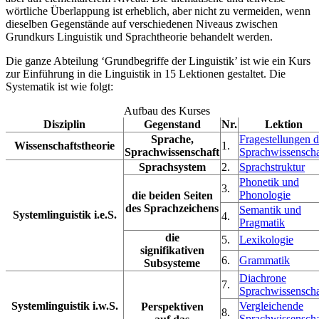
wörtliche Überlappung ist erheblich, aber nicht zu vermeiden, wenn
dieselben Gegenstände auf verschiedenen Niveaus zwischen
Grundkurs Linguistik und Sprachtheorie behandelt werden.
Die ganze Abteilung ‘Grundbegriffe der Linguistik’ ist wie ein Kurs
zur Einführung in die Linguistik in 15 Lektionen gestaltet. Die
Systematik ist wie folgt:
Aufbau des Kurses
Disziplin
Gegenstand
Nr.
Lektion
Sprache,
Fragestellungen d
Wissenschaftstheorie
1.
Sprachwissenschaft
Sprachwissenscha
Sprachsystem
2.
Sprachstruktur
Phonetik und
3.
Phonologie
die beiden Seiten
des Sprachzeichens
Semantik und
Systemlinguistik i.e.S.
4.
Pragmatik
die
5.
Lexikologie
signifikativen
6.
Grammatik
Subsysteme
Diachrone
7.
Sprachwissenscha
Systemlinguistik i.w.S.
Vergleichende
Perspektiven
8.
Sprachwissenscha