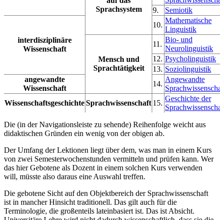
auf das
Sprachsystem
9.
Semiotik
Mathematische
10.
Linguistik
Bio- und
interdisziplinäre
11.
Neurolinguistik
Wissenschaft
12.
Psycholinguistik
Mensch und
Sprachtätigkeit
13.
Soziolinguistik
angewandte
Angewandte
14.
Wissenschaft
Sprachwissenscha
Geschichte der
Wissenschaftsgeschichte
Sprachwissenschaft
15.
Sprachwissenscha
Die (in der Navigationsleiste zu sehende) Reihenfolge weicht aus
didaktischen Gründen ein wenig von der obigen ab.
Der Umfang der Lektionen liegt über dem, was man in einem Kurs
von zwei Semesterwochenstunden vermitteln und prüfen kann. Wer
das hier Gebotene als Dozent in einem solchen Kurs verwenden
will, müsste also daraus eine Auswahl treffen.
Die gebotene Sicht auf den Objektbereich der Sprachwissenschaft
ist in mancher Hinsicht traditionell. Das gilt auch für die
Terminologie, die großenteils lateinbasiert ist. Das ist Absicht.
Universitäre Lehre wird nicht dadurch wissenschaftlich, dass sie die