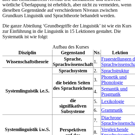
wörtliche Überlappung ist erheblich, aber nicht zu vermeiden, wenn
dieselben Gegenstände auf verschiedenen Niveaus zwischen
Grundkurs Linguistik und Sprachtheorie behandelt werden.
Die ganze Abteilung ‘Grundbegriffe der Linguistik’ ist wie ein Kurs
zur Einführung in die Linguistik in 15 Lektionen gestaltet. Die
Systematik ist wie folgt:
Aufbau des Kurses
Disziplin
Gegenstand
Nr.
Lektion
Sprache,
Fragestellungen d
Wissenschaftstheorie
1.
Sprachwissenschaft
Sprachwissenscha
Sprachsystem
2.
Sprachstruktur
Phonetik und
3.
Phonologie
die beiden Seiten
des Sprachzeichens
Semantik und
Systemlinguistik i.e.S.
4.
Pragmatik
die
5.
Lexikologie
signifikativen
6.
Grammatik
Subsysteme
Diachrone
7.
Sprachwissenscha
Systemlinguistik i.w.S.
Vergleichende
Perspektiven
8.
Sprachwissenscha