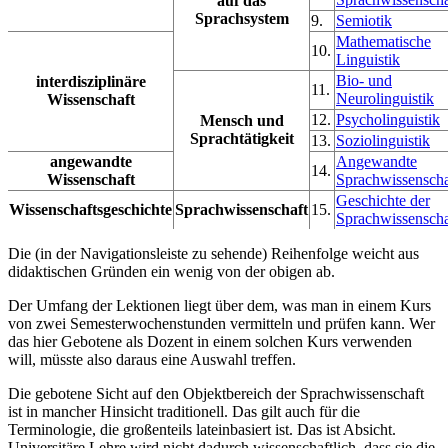
auf das
Sprachsystem
9.
Semiotik
Mathematische
10.
Linguistik
Bio- und
interdisziplinäre
11.
Neurolinguistik
Wissenschaft
12.
Psycholinguistik
Mensch und
Sprachtätigkeit
13.
Soziolinguistik
angewandte
Angewandte
14.
Wissenschaft
Sprachwissenscha
Geschichte der
Wissenschaftsgeschichte
Sprachwissenschaft
15.
Sprachwissenscha
Die (in der Navigationsleiste zu sehende) Reihenfolge weicht aus
didaktischen Gründen ein wenig von der obigen ab.
Der Umfang der Lektionen liegt über dem, was man in einem Kurs
von zwei Semesterwochenstunden vermitteln und prüfen kann. Wer
das hier Gebotene als Dozent in einem solchen Kurs verwenden
will, müsste also daraus eine Auswahl treffen.
Die gebotene Sicht auf den Objektbereich der Sprachwissenschaft
ist in mancher Hinsicht traditionell. Das gilt auch für die
Terminologie, die großenteils lateinbasiert ist. Das ist Absicht.
Universitäre Lehre wird nicht dadurch wissenschaftlich, dass sie die