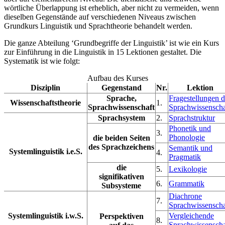
wörtliche Überlappung ist erheblich, aber nicht zu vermeiden, wenn
dieselben Gegenstände auf verschiedenen Niveaus zwischen
Grundkurs Linguistik und Sprachtheorie behandelt werden.
Die ganze Abteilung ‘Grundbegriffe der Linguistik’ ist wie ein Kurs
zur Einführung in die Linguistik in 15 Lektionen gestaltet. Die
Systematik ist wie folgt:
Aufbau des Kurses
Disziplin
Gegenstand
Nr.
Lektion
Sprache,
Fragestellungen d
Wissenschaftstheorie
1.
Sprachwissenschaft
Sprachwissenscha
Sprachsystem
2.
Sprachstruktur
Phonetik und
3.
Phonologie
die beiden Seiten
des Sprachzeichens
Semantik und
Systemlinguistik i.e.S.
4.
Pragmatik
die
5.
Lexikologie
signifikativen
6.
Grammatik
Subsysteme
Diachrone
7.
Sprachwissenscha
Systemlinguistik i.w.S.
Vergleichende
Perspektiven
8.
Sprachwissenscha