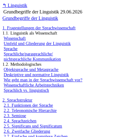
↰
Linguistik
Grundbegriffe der Linguistik
29.06.2026
Grundbegriffe der Linguistik
1. Fragestellungen der Sprachwissenschaft
1.1. Linguistik als Wissenschaft
Wissenschaft
Umfeld und Gliederung der Linguistik
Sprache
Sprachliche/parasprachliche/
nichtsprachliche Kommunikation
1.2. Methodologisches
Objektsprache und Metasprache
Deskriptive und normative Linguistik
Wie geht man in der Sprachwissenschaft vor?
Wissenschaftliche Arbeitstechniken
Sprachlich vs. linguistisch
2. Sprachstruktur
2.1. Funktionen der Sprache
2.2. Teleonomische Hierarchie
2.3. Semiose
2.4. Sprachzeichen
2.5. Significans und Significatum
2.6. Zweifache Gliederung
2.7. Einfache und komplexe Zeichen