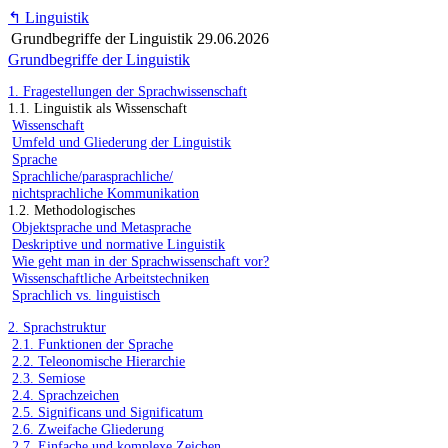
↰
Linguistik
Grundbegriffe der Linguistik
29.06.2026
Grundbegriffe der Linguistik
1. Fragestellungen der Sprachwissenschaft
1.1. Linguistik als Wissenschaft
Wissenschaft
Umfeld und Gliederung der Linguistik
Sprache
Sprachliche/parasprachliche/
nichtsprachliche Kommunikation
1.2. Methodologisches
Objektsprache und Metasprache
Deskriptive und normative Linguistik
Wie geht man in der Sprachwissenschaft vor?
Wissenschaftliche Arbeitstechniken
Sprachlich vs. linguistisch
2. Sprachstruktur
2.1. Funktionen der Sprache
2.2. Teleonomische Hierarchie
2.3. Semiose
2.4. Sprachzeichen
2.5. Significans und Significatum
2.6. Zweifache Gliederung
2.7. Einfache und komplexe Zeichen