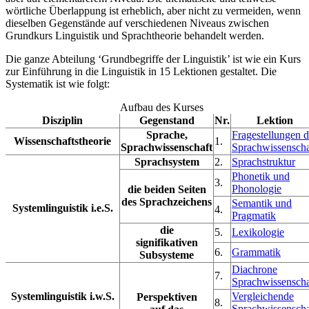
wörtliche Überlappung ist erheblich, aber nicht zu vermeiden, wenn
dieselben Gegenstände auf verschiedenen Niveaus zwischen
Grundkurs Linguistik und Sprachtheorie behandelt werden.
Die ganze Abteilung ‘Grundbegriffe der Linguistik’ ist wie ein Kurs
zur Einführung in die Linguistik in 15 Lektionen gestaltet. Die
Systematik ist wie folgt:
Aufbau des Kurses
Disziplin
Gegenstand
Nr.
Lektion
Sprache,
Fragestellungen d
Wissenschaftstheorie
1.
Sprachwissenschaft
Sprachwissenscha
Sprachsystem
2.
Sprachstruktur
Phonetik und
3.
Phonologie
die beiden Seiten
des Sprachzeichens
Semantik und
Systemlinguistik i.e.S.
4.
Pragmatik
die
5.
Lexikologie
signifikativen
6.
Grammatik
Subsysteme
Diachrone
7.
Sprachwissenscha
Systemlinguistik i.w.S.
Vergleichende
Perspektiven
8.
Sprachwissenscha