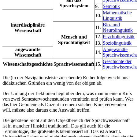
auf das
Sprachsystem
9.
Semiotik
Mathematische
10.
Linguistik
Bio- und
interdisziplinäre
11.
Neurolinguistik
Wissenschaft
12.
Psycholinguistik
Mensch und
Sprachtätigkeit
13.
Soziolinguistik
angewandte
Angewandte
14.
Wissenschaft
Sprachwissenscha
Geschichte der
Wissenschaftsgeschichte
Sprachwissenschaft
15.
Sprachwissenscha
Die (in der Navigationsleiste zu sehende) Reihenfolge weicht aus
didaktischen Gründen ein wenig von der obigen ab.
Der Umfang der Lektionen liegt über dem, was man in einem Kurs
von zwei Semesterwochenstunden vermitteln und prüfen kann. Wer
das hier Gebotene als Dozent in einem solchen Kurs verwenden
will, müsste also daraus eine Auswahl treffen.
Die gebotene Sicht auf den Objektbereich der Sprachwissenschaft
ist in mancher Hinsicht traditionell. Das gilt auch für die
Terminologie, die großenteils lateinbasiert ist. Das ist Absicht.
Universitäre Lehre wird nicht dadurch wissenschaftlich, dass sie die