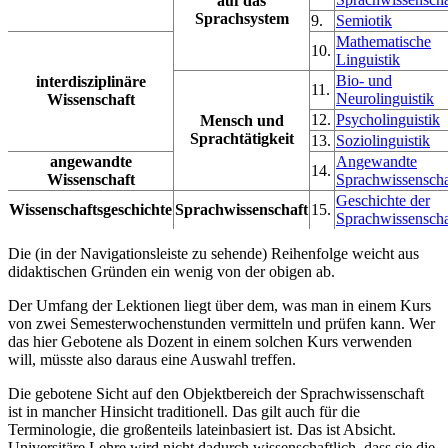
auf das
Sprachsystem
9.
Semiotik
Mathematische
10.
Linguistik
Bio- und
interdisziplinäre
11.
Neurolinguistik
Wissenschaft
12.
Psycholinguistik
Mensch und
Sprachtätigkeit
13.
Soziolinguistik
angewandte
Angewandte
14.
Wissenschaft
Sprachwissenscha
Geschichte der
Wissenschaftsgeschichte
Sprachwissenschaft
15.
Sprachwissenscha
Die (in der Navigationsleiste zu sehende) Reihenfolge weicht aus
didaktischen Gründen ein wenig von der obigen ab.
Der Umfang der Lektionen liegt über dem, was man in einem Kurs
von zwei Semesterwochenstunden vermitteln und prüfen kann. Wer
das hier Gebotene als Dozent in einem solchen Kurs verwenden
will, müsste also daraus eine Auswahl treffen.
Die gebotene Sicht auf den Objektbereich der Sprachwissenschaft
ist in mancher Hinsicht traditionell. Das gilt auch für die
Terminologie, die großenteils lateinbasiert ist. Das ist Absicht.
Universitäre Lehre wird nicht dadurch wissenschaftlich, dass sie die