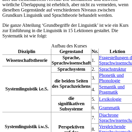
wörtliche Überlappung ist erheblich, aber nicht zu vermeiden, wenn
dieselben Gegenstände auf verschiedenen Niveaus zwischen
Grundkurs Linguistik und Sprachtheorie behandelt werden.
Die ganze Abteilung ‘Grundbegriffe der Linguistik’ ist wie ein Kurs
zur Einführung in die Linguistik in 15 Lektionen gestaltet. Die
Systematik ist wie folgt:
Aufbau des Kurses
Disziplin
Gegenstand
Nr.
Lektion
Sprache,
Fragestellungen d
Wissenschaftstheorie
1.
Sprachwissenschaft
Sprachwissenscha
Sprachsystem
2.
Sprachstruktur
Phonetik und
3.
Phonologie
die beiden Seiten
des Sprachzeichens
Semantik und
Systemlinguistik i.e.S.
4.
Pragmatik
die
5.
Lexikologie
signifikativen
6.
Grammatik
Subsysteme
Diachrone
7.
Sprachwissenscha
Systemlinguistik i.w.S.
Vergleichende
Perspektiven
8.
Sprachwissenscha