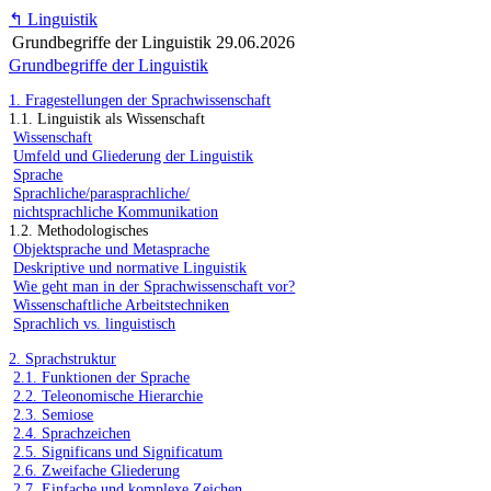
↰
Linguistik
Grundbegriffe der Linguistik
29.06.2026
Grundbegriffe der Linguistik
1. Fragestellungen der Sprachwissenschaft
1.1. Linguistik als Wissenschaft
Wissenschaft
Umfeld und Gliederung der Linguistik
Sprache
Sprachliche/parasprachliche/
nichtsprachliche Kommunikation
1.2. Methodologisches
Objektsprache und Metasprache
Deskriptive und normative Linguistik
Wie geht man in der Sprachwissenschaft vor?
Wissenschaftliche Arbeitstechniken
Sprachlich vs. linguistisch
2. Sprachstruktur
2.1. Funktionen der Sprache
2.2. Teleonomische Hierarchie
2.3. Semiose
2.4. Sprachzeichen
2.5. Significans und Significatum
2.6. Zweifache Gliederung
2.7. Einfache und komplexe Zeichen