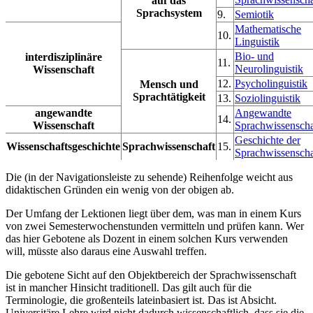
auf das
Sprachsystem
9.
Semiotik
Mathematische
10.
Linguistik
Bio- und
interdisziplinäre
11.
Neurolinguistik
Wissenschaft
12.
Psycholinguistik
Mensch und
Sprachtätigkeit
13.
Soziolinguistik
angewandte
Angewandte
14.
Wissenschaft
Sprachwissenscha
Geschichte der
Wissenschaftsgeschichte
Sprachwissenschaft
15.
Sprachwissenscha
Die (in der Navigationsleiste zu sehende) Reihenfolge weicht aus
didaktischen Gründen ein wenig von der obigen ab.
Der Umfang der Lektionen liegt über dem, was man in einem Kurs
von zwei Semesterwochenstunden vermitteln und prüfen kann. Wer
das hier Gebotene als Dozent in einem solchen Kurs verwenden
will, müsste also daraus eine Auswahl treffen.
Die gebotene Sicht auf den Objektbereich der Sprachwissenschaft
ist in mancher Hinsicht traditionell. Das gilt auch für die
Terminologie, die großenteils lateinbasiert ist. Das ist Absicht.
Universitäre Lehre wird nicht dadurch wissenschaftlich, dass sie die