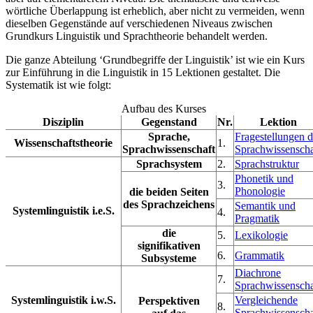
wörtliche Überlappung ist erheblich, aber nicht zu vermeiden, wenn
dieselben Gegenstände auf verschiedenen Niveaus zwischen
Grundkurs Linguistik und Sprachtheorie behandelt werden.
Die ganze Abteilung ‘Grundbegriffe der Linguistik’ ist wie ein Kurs
zur Einführung in die Linguistik in 15 Lektionen gestaltet. Die
Systematik ist wie folgt:
Aufbau des Kurses
Disziplin
Gegenstand
Nr.
Lektion
Sprache,
Fragestellungen d
Wissenschaftstheorie
1.
Sprachwissenschaft
Sprachwissenscha
Sprachsystem
2.
Sprachstruktur
Phonetik und
3.
Phonologie
die beiden Seiten
des Sprachzeichens
Semantik und
Systemlinguistik i.e.S.
4.
Pragmatik
die
5.
Lexikologie
signifikativen
6.
Grammatik
Subsysteme
Diachrone
7.
Sprachwissenscha
Systemlinguistik i.w.S.
Vergleichende
Perspektiven
8.
Sprachwissenscha