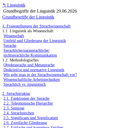
↰
Linguistik
Grundbegriffe der Linguistik
29.06.2026
Grundbegriffe der Linguistik
1. Fragestellungen der Sprachwissenschaft
1.1. Linguistik als Wissenschaft
Wissenschaft
Umfeld und Gliederung der Linguistik
Sprache
Sprachliche/parasprachliche/
nichtsprachliche Kommunikation
1.2. Methodologisches
Objektsprache und Metasprache
Deskriptive und normative Linguistik
Wie geht man in der Sprachwissenschaft vor?
Wissenschaftliche Arbeitstechniken
Sprachlich vs. linguistisch
2. Sprachstruktur
2.1. Funktionen der Sprache
2.2. Teleonomische Hierarchie
2.3. Semiose
2.4. Sprachzeichen
2.5. Significans und Significatum
2.6. Zweifache Gliederung
2.7. Einfache und komplexe Zeichen