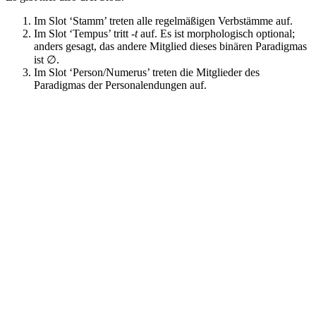
Im Slot ‘Stamm’ treten alle regelmäßigen Verbstämme auf.
Im Slot ‘Tempus’ tritt
-t
auf. Es ist morphologisch optional;
anders gesagt, das andere Mitglied dieses binären Paradigmas
ist ∅.
Im Slot ‘Person/Numerus’ treten die Mitglieder des
Paradigmas der Personalendungen auf.