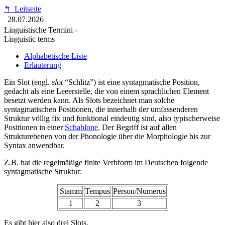
↰
Leitseite
28.07.2026
Linguistische Termini -
Linguistic terms
Alphabetische Liste
Erläuterung
Ein Slot (engl.
slot
“Schlitz”) ist eine syntagmatische Position,
gedacht als eine Leeerstelle, die von einem sprachlichen Element
besetzt werden kann. Als Slots bezeichnet man solche
syntagmatischen Positionen, die innerhalb der umfassenderen
Struktur völlig fix und funktional eindeutig sind, also typischerweise
Positionen in einer
Schablone
. Der Begriff ist auf allen
Strukturebenen von der Phonologie über die Morphologie bis zur
Syntax anwendbar.
Z.B. hat die regelmäßige finite Verbform im Deutschen folgende
syntagmatische Struktur:
Stamm
Tempus
Person/Numerus
1
2
3
Es gibt hier also drei Slots.